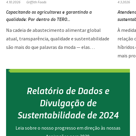
4.10.2026
Griffith Foods
4.3.2026
Capacitando os agricultores e garantindo a
Atendend
qualidade: Por dentro do TERO…
sustenta
Na cadeia de abastecimento alimentar global
À medida
atual, transparência, qualidade e sustentabilidade
relação 
são mais do que palavras da moda — elas…
híbridos
mais pr
Relatório de Dados e
Divulgação de
Sustentabilidade de 2024
Leia sobre o nosso progresso em direção às nossas