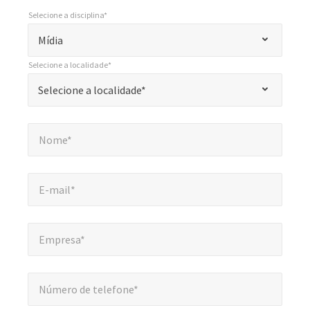
Selecione a disciplina*
*
Selecione a disciplina*
"
Mídia
*
Selecione a localidade*
"
*
Selecione a localidade*
Selecione a localidade*
indica
campos
Nome*
*
obrigatórios
Nome*
E-mail*
*
E-mail*
Empresa*
*
Empresa*
Número de telefone*
*
Número de telefone*