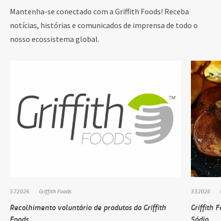
Mantenha-se conectado com a Griffith Foods! Receba
notícias, histórias e comunicados de imprensa de todo o
nosso ecossistema global.
5.7.2026
Griffith Foods
3.3.2026
Recolhimento voluntário de produtos da Griffith
Griffith 
Foods
Sódio…