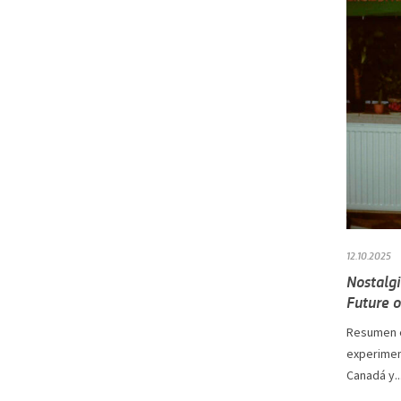
12.10.2025
Nostalgi
Future 
Resumen e
experimen
Canadá y..