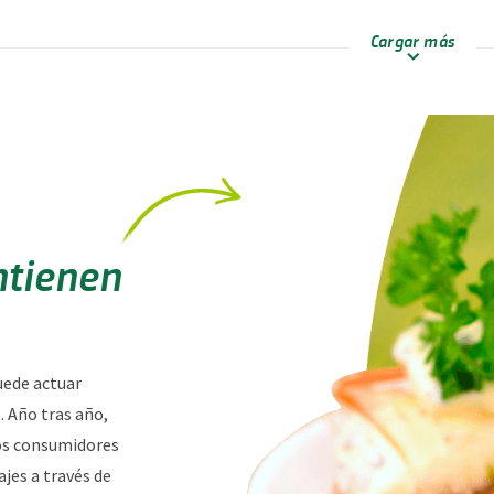
Cargar más
ntienen
uede actuar
. Año tras año,
os consumidores
jes a través de