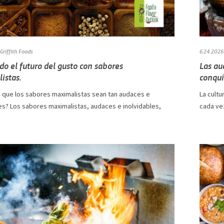
Griffith Foods
6.24.2026
o el futuro del gusto con sabores
Las au
istas.
conqui
 que los sabores maximalistas sean tan audaces e
La cultu
es? Los sabores maximalistas, audaces e inolvidables,
cada vez