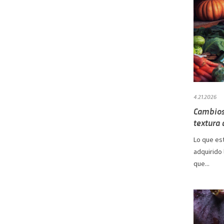
4.21.2026
Cambios 
textura 
Lo que es
adquirido 
que...