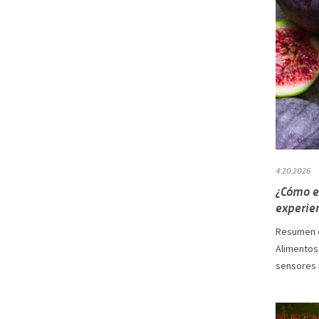
4.20.2026
¿Cómo e
experie
Resumen e
Alimentos
sensores E