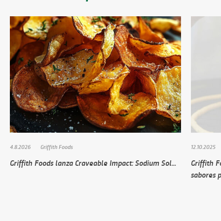
4.8.2026
Griffith Foods
12.10.2025
Griffith Foods lanza Craveable Impact: Sodium Sol...
Griffith 
sabores 