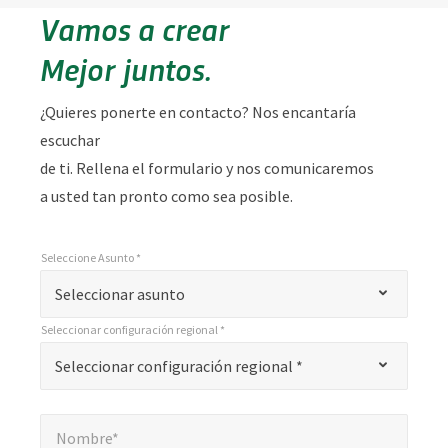
Vamos a crear
Mejor juntos.
¿Quieres ponerte en contacto? Nos encantaría
escuchar
de ti. Rellena el formulario y nos comunicaremos
a usted tan pronto como sea posible.
Seleccione Asunto *
*
Seleccione Asunto *
"
Seleccionar asunto
*
Seleccionar configuración regional *
"
*
Seleccionar configuración regional *
Seleccionar configuración regional *
indica
campos
Nombre*
*
obligatorios
Nombre*