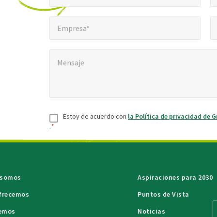
campos
Empresa*
Núm
*
obligatorios
Empresa*
Mensaje
*
Mensaje
Consentir
*
Estoy de acuerdo con
la Política de privacidad de G
.
*
 somos
Aspiraciones para 2030
ofrecemos
Puntos de Vista
emos
Noticias