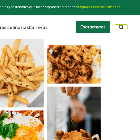
bles y sostenibles que no comprometan el sabor?
Explora Craveable Impact.
Contáctenos
as culinarias
Carreras