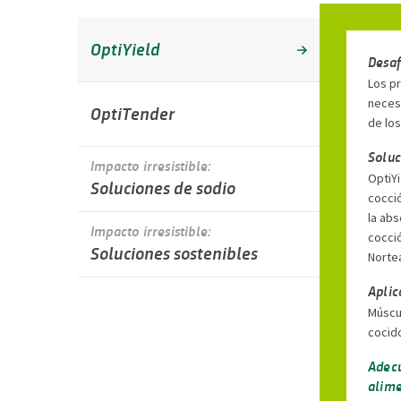
OptiYield
Desaf
Los pr
neces
OptiTender
de lo
Soluc
Impacto irresistible:
OptiY
Soluciones de sodio
cocci
la abs
Impacto irresistible:
cocció
Soluciones sostenibles
Norte
Aplic
Múscu
cocid
Adecu
alime