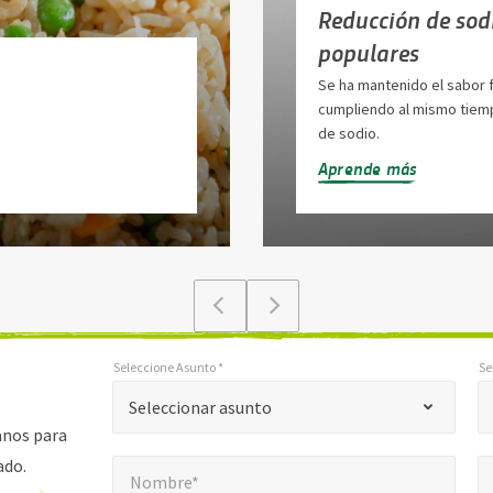
Reducción de sod
populares
Se ha mantenido el sabor f
cumpliendo al mismo tiemp
de sodio.
Aprende más
Seleccione Asunto *
Se
*
*
Seleccione Asunto *
Seleccionar configuración regional *
"
Seleccionar asunto
*
anos para
Nombre*
E
"
*
ado.
Nombre*
indica