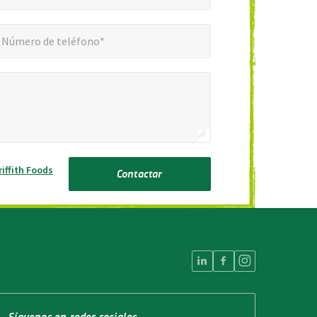
ero de teléfono*
Número de teléfono*
riffith Foods
Contactar
Síguenos en redes sociales