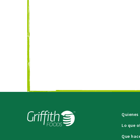
Quienes
Lo que 
Que hac