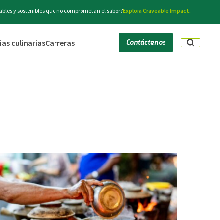
bles y sostenibles que no comprometan el sabor?
Explora Craveable Impact.
Contáctenos
as culinarias
Carreras