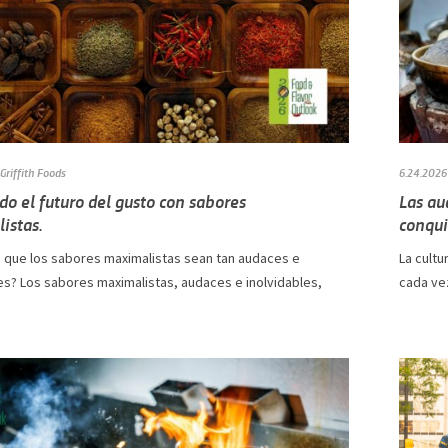
Griffith Foods
6.24.2026
o el futuro del gusto con sabores
Las au
istas.
conqui
 que los sabores maximalistas sean tan audaces e
La cultu
es? Los sabores maximalistas, audaces e inolvidables,
cada vez