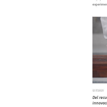
experiment
12.17.2025
Del rec
innovac