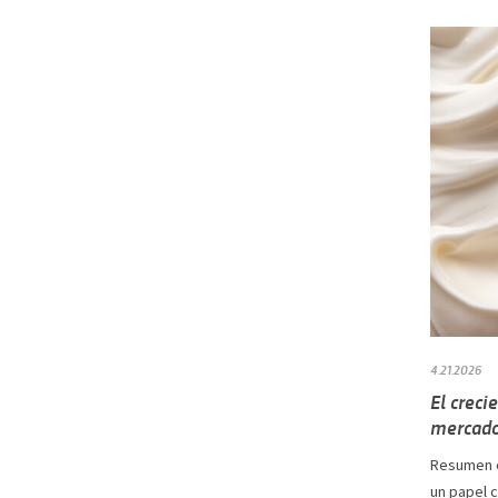
4.21.2026
El creci
mercado
Resumen e
un papel 