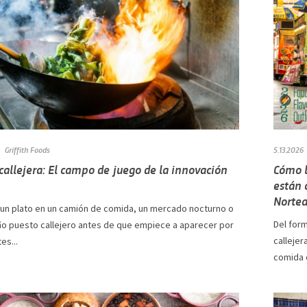
Griffith Foods
5.13.2026
allejera: El campo de juego de la innovación
Cómo l
están 
Nortea
 un plato en un camión de comida, un mercado nocturno o
Del form
o puesto callejero antes de que empiece a aparecer por
callejer
es...
comida c