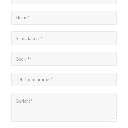
verplichte
Naam*
*
velden
Naam*
aan.
E-mailadres *
*
E-mailadres *
Bedrijf*
*
Bedrijf*
Telefoonnummer*
*
Telefoonnummer*
Bericht*
*
Bericht*