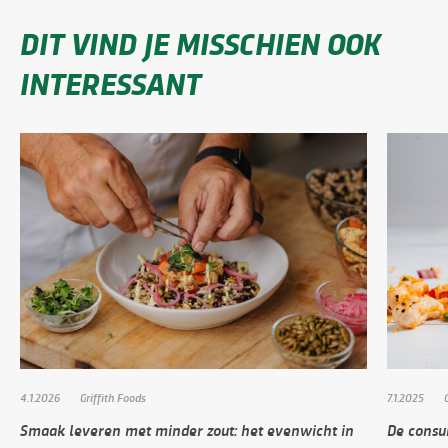
DIT VIND JE MISSCHIEN OOK
INTERESSANT
4.1.2026
Griffith Foods
7.1.2025
Smaak leveren met minder zout: het evenwicht in
De consu