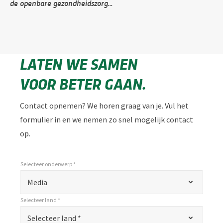
de openbare gezondheidszorg...
LATEN WE SAMEN
VOOR BETER GAAN.
Contact opnemen? We horen graag van je. Vul het
formulier in en we nemen zo snel mogelijk contact
op.
Selecteer onderwerp *
*
Selecteer onderwerp *
"
Media
*
Selecteer land *
"
*
Selecteer land *
Selecteer land *
geeft