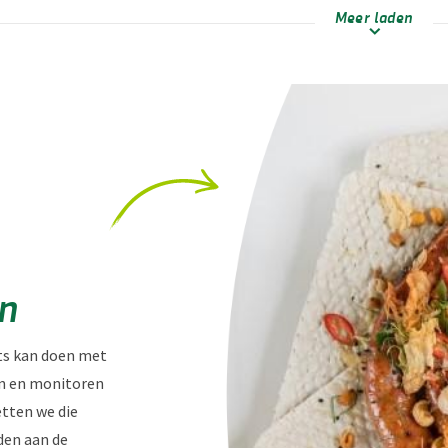
Meer laden
en
ets kan doen met
en en monitoren
tten we die
den aan de