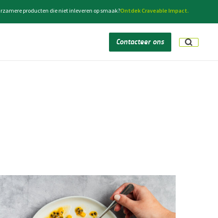
rzamere producten die niet inleveren op smaak?
Ontdek Craveable Impact.
Contacteer ons