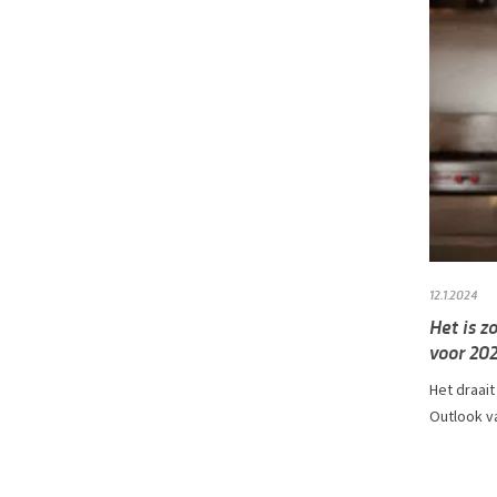
12.1.2024
Het is z
voor 202
Het draait
Outlook va