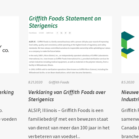
8.21.2020
Griffith Foods
8.5.2020
erking
Verklaring van Griffith Foods over
Nieuwe
Sterigenics
Industr
o.
ALSIP, Illinois – Griffith Foods is een
Griffith
e voeden
familiebedrijf met een bewezen staat
samenwe
van dienst van meer dan 100 jaar in het
Canada (
verbeteren van voedsel...
branche