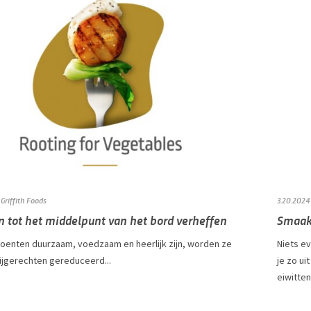
Griffith Foods
3.20.2024
n tot het middelpunt van het bord verheffen
Smaaks
oenten duurzaam, voedzaam en heerlijk zijn, worden ze
Niets e
bijgerechten gereduceerd...
je zo ui
eiwitten,