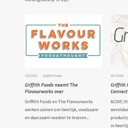
7.29.2021
Griffith Foods
10.7.2020
Griffith Foods neemt The
Griffith
Flavourworks over
Connect
Griffith Foods en The Flavourworks
ALSIP, Il
werken samen om heerlijk, voedzaam
wereldwi
en duurzaam voedsel te leveren...
producto
in heerl