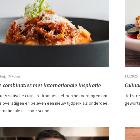
Griffith Foods
1.13.2025
e combinaties met internationale inspiratie
Culina
ke Aziatische culinaire tradities hebben het vermogen om
Het str
e overstijgen en beleven een nieuw tijdperk als onderdeel
gewortel
ernationale culinaire scene.