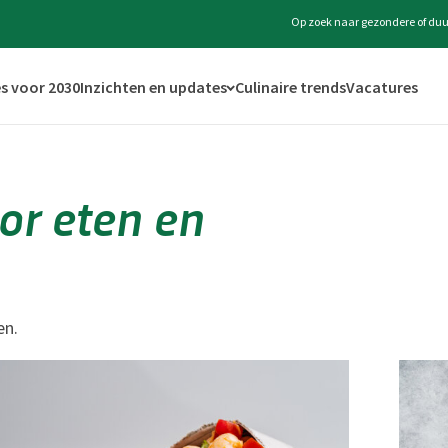
Op zoek naar gezondere of duu
s voor 2030
Inzichten en updates
Culinaire trends
Vacatures
or eten en
en.