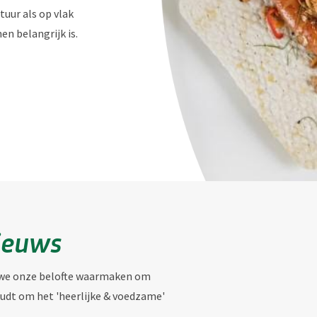
uur als op vlak
n belangrijk is.
nieuws
e we onze belofte waarmaken om
udt om het 'heerlijke & voedzame'