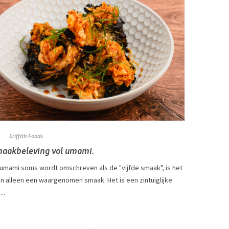
Griffith Foods
maakbeleving vol umami.
umami soms wordt omschreven als de "vijfde smaak", is het
n alleen een waargenomen smaak. Het is een zintuiglijke
..