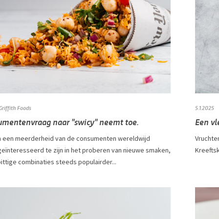
Griffith Foods
5.1.2025
umentenvraag naar "swicy" neemt toe.
Een vl
 een meerderheid van de consumenten wereldwijd
Vruchte
geïnteresseerd te zijn in het proberen van nieuwe smaken,
Kreefts
pittige combinaties steeds populairder...