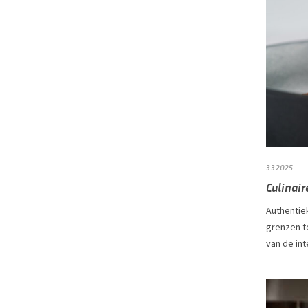
3.3.2025
Culinair
Authentie
grenzen t
van de int