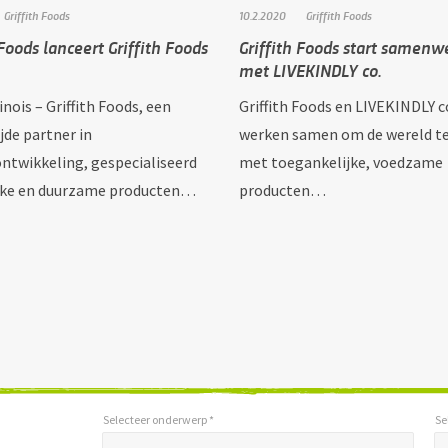
Griffith Foods
10.2.2020
Griffith Foods
 Foods lanceert Griffith Foods
Griffith Foods start samenw
met LIVEKINDLY co.
linois – Griffith Foods, een
Griffith Foods en LIVEKINDLY c
jde partner in
werken samen om de wereld t
ntwikkeling, gespecialiseerd
met toegankelijke, voedzame
ijke en duurzame producten…
producten…
Selecteer onderwerp *
Se
*
*
Selecteer onderwerp *
Selecteer land *
"