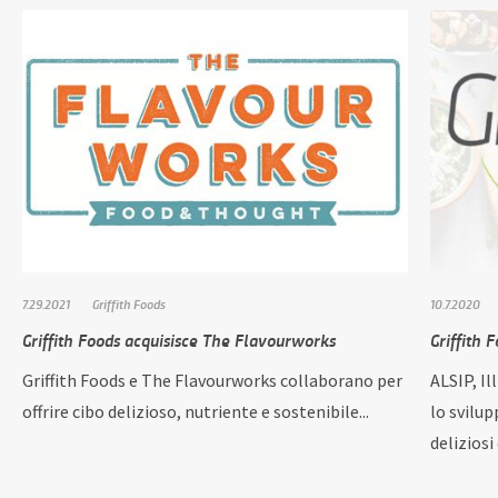
7.29.2021
Griffith Foods
10.7.2020
Griffith Foods acquisisce The Flavourworks
Griffith 
Griffith Foods e The Flavourworks collaborano per
ALSIP, Il
offrire cibo delizioso, nutriente e sostenibile...
lo svilup
deliziosi