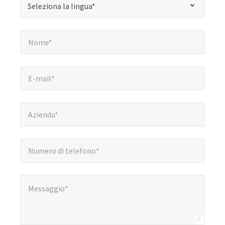
Seleziona la lingua*
indica
i
Nome*
*
campi
Nome*
obbligatori
E-mail*
*
E-mail*
Azienda*
*
Azienda*
Numero di telefono*
*
Numero di telefono*
Messaggio*
*
Messaggio*