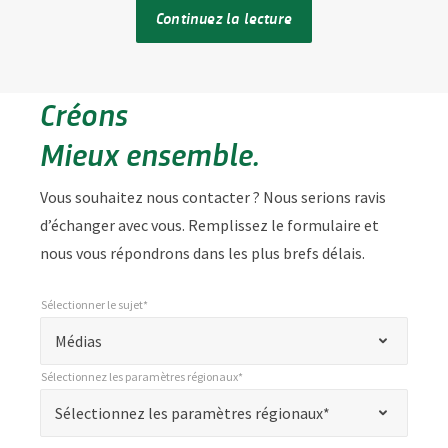
Continuez la lecture
Créons
Mieux ensemble.
Vous souhaitez nous contacter ? Nous serions ravis
d’échanger avec vous. Remplissez le formulaire et
nous vous répondrons dans les plus brefs délais.
Sélectionner le sujet*
*
Sélectionner le sujet*
"
Médias
*
Sélectionnez les paramètres régionaux*
"
*
Sélectionnez les paramètres régionaux*
Sélectionnez les paramètres régionaux*
indique
les