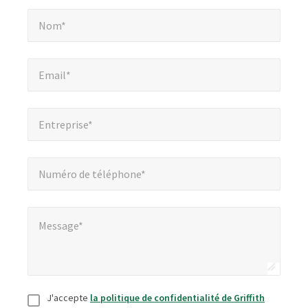
Nom*
*
champs
Nom*
obligatoires
Email*
*
Email*
Entreprise*
*
Entreprise*
Numéro de téléphone*
*
Numéro de téléphone*
Message*
*
Message*
Consentement
*
J'accepte
la politique de confidentialité de Griffith