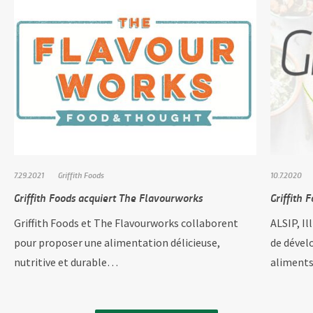
7.29.2021
Griffith Foods
10.7.2020
Griffith Foods acquiert The Flavourworks
Griffith 
Griffith Foods et The Flavourworks collaborent
ALSIP, Il
pour proposer une alimentation délicieuse,
de dével
nutritive et durable…
aliments