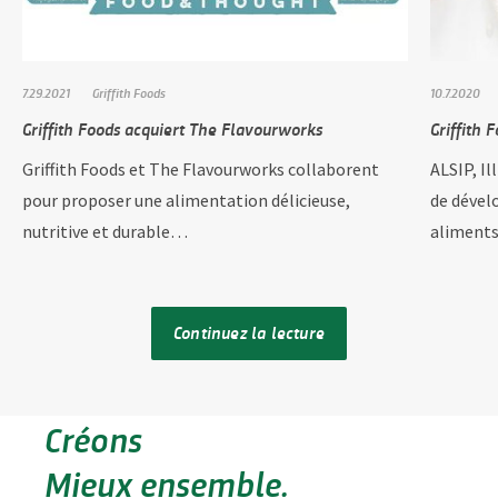
7.29.2021
Griffith Foods
10.7.2020
Griffith Foods acquiert The Flavourworks
Griffith 
Griffith Foods et The Flavourworks collaborent
ALSIP, Il
pour proposer une alimentation délicieuse,
de dével
nutritive et durable…
aliments
Continuez la lecture
Créons
Mieux ensemble.