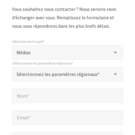
Vous souhaitez nous contacter ? Nous serions ravis
d’échanger avec vous. Remplissez le formulaire et
nous vous répondrons dans les plus brefs délais.
Sélectionner le sujet*
*
Sélectionner le sujet*
"
Médias
*
Sélectionnez les paramètres régionaux*
"
*
Sélectionnez les paramètres régionaux*
Sélectionnez les paramètres régionaux*
indique
les
Nom*
*
champs
Nom*
obligatoires
Email*
*
Email*
Entreprise*
*