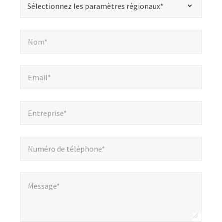
Sélectionnez les paramètres régionaux*
indique
les
Nom*
*
champs
Nom*
obligatoires
Email*
*
Email*
Entreprise*
*
Entreprise*
Numéro de téléphone*
*
Numéro de téléphone*
Message*
*
Message*