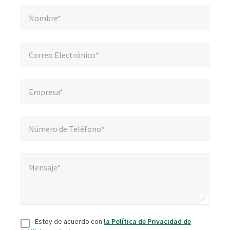
Nombre*
*
obligatorios
Nombre*
Correo Electrónico*
*
Correo Electrónico*
Empresa*
*
Empresa*
Número de Teléfono*
*
Número de Teléfono*
Mensaje*
*
Mensaje*
Consentir
*
Estoy de acuerdo con
la Política de Privacidad de