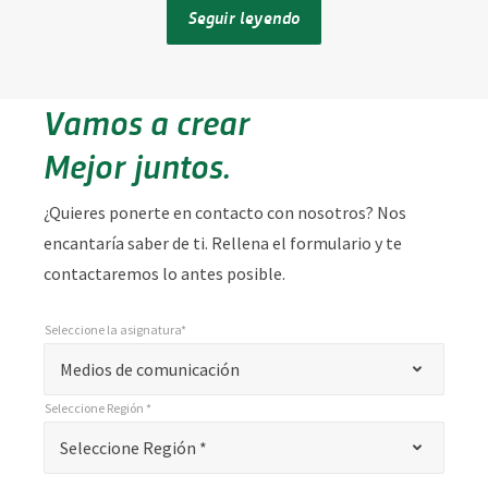
Seguir leyendo
Vamos a crear
Mejor juntos.
¿Quieres ponerte en contacto con nosotros? Nos
encantaría saber de ti. Rellena el formulario y te
contactaremos lo antes posible.
Seleccione la asignatura*
*
Seleccione la asignatura*
"
Medios de comunicación
*
Seleccione Región *
"
*
Seleccione Región *
Seleccione Región *
indica
campos