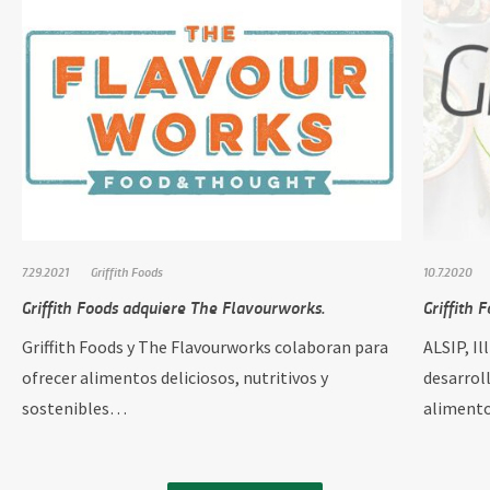
7.29.2021
Griffith Foods
10.7.2020
Griffith Foods adquiere The Flavourworks.
Griffith 
Griffith Foods y The Flavourworks colaboran para
ALSIP, Il
ofrecer alimentos deliciosos, nutritivos y
desarrol
sostenibles…
alimento