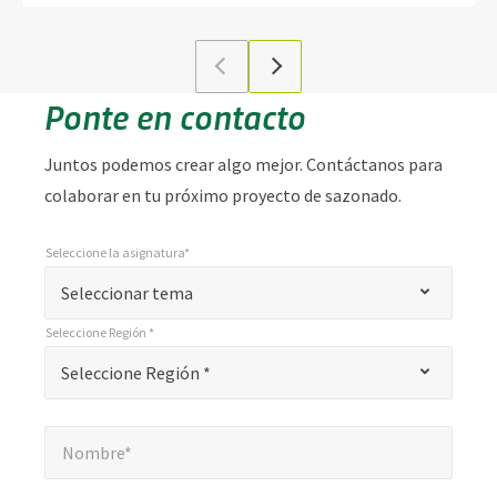
Ponte en contacto
Juntos podemos crear algo mejor. Contáctanos para
colaborar en tu próximo proyecto de sazonado.
Seleccione la asignatura*
*
Seleccione la asignatura*
"
Seleccionar tema
*
Seleccione Región *
"
*
Seleccione Región *
Seleccione Región *
indica
campos
Nombre*
*
obligatorios
Nombre*