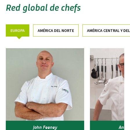
Red global de chefs
EUROPA
AMÉRICA DEL NORTE
AMÉRICA CENTRAL Y DEL
John Feeney
Andy 