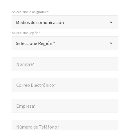
Seleccione la asignatura*
*
Seleccione la asignatura*
"
Medios de comunicación
*
Seleccione Región *
"
*
Seleccione Región *
Seleccione Región *
indica
campos
Nombre*
*
obligatorios
Nombre*
Correo Electrónico*
*
Correo Electrónico*
Empresa*
*
Empresa*
Número de Teléfono*
*
Número de Teléfono*