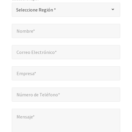
"
*
Seleccione Región *
Seleccione Región *
indica
campos
Nombre*
*
obligatorios
Nombre*
Correo Electrónico*
*
Correo Electrónico*
Empresa*
*
Empresa*
Número de Teléfono*
*
Número de Teléfono*
Mensaje*
*
Mensaje*