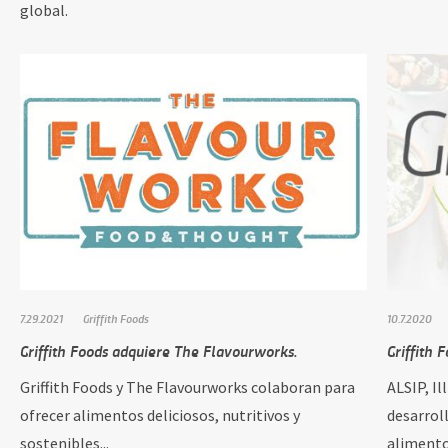
global.
7.29.2021
Griffith Foods
10.7.2020
Griffith Foods adquiere The Flavourworks.
Griffith 
Griffith Foods y The Flavourworks colaboran para
ALSIP, Il
ofrecer alimentos deliciosos, nutritivos y
desarrol
sostenibles...
alimentos