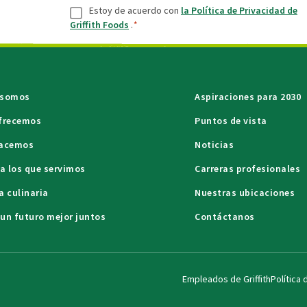
Consentir
*
Estoy de acuerdo con
la Política de Privacidad de
Griffith Foods
.
*
 somos
Aspiraciones para 2030
ofrecemos
Puntos de vista
hacemos
Noticias
 a los que servimos
Carreras profesionales
a culinaria
Nuestras ubicaciones
un futuro mejor juntos
Contáctanos
Empleados de Griffith
Política 