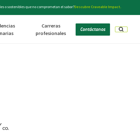
es o sostenibles que no comprometan el sabor?
Descubre Craveable Impact.
dencias
Carreras
Contáctanos
inarias
profesionales