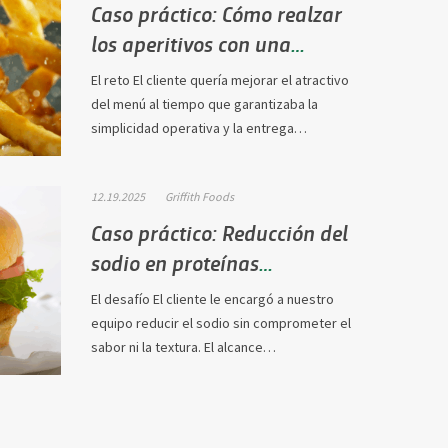
Caso práctico: Cómo realzar
los aperitivos con una
propuesta culinaria
El reto El cliente quería mejorar el atractivo
personalizada…
del menú al tiempo que garantizaba la
simplicidad operativa y la entrega…
12.19.2025
Griffith Foods
Caso práctico: Reducción del
sodio en proteínas
alternativas…
El desafío El cliente le encargó a nuestro
equipo reducir el sodio sin comprometer el
sabor ni la textura. El alcance…