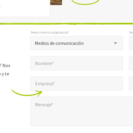
…
Seleccione la asignatura*
Se
*
*
Seleccione la asignatura*
Seleccione Región *
"
Medios de comunicación
*
Nombre*
Cor
"
*
Nombre*
indica
? Nos
campos
 y te
Empresa*
Núm
*
obligatorios
Empresa*
Mensaje*
*
Mensaje*