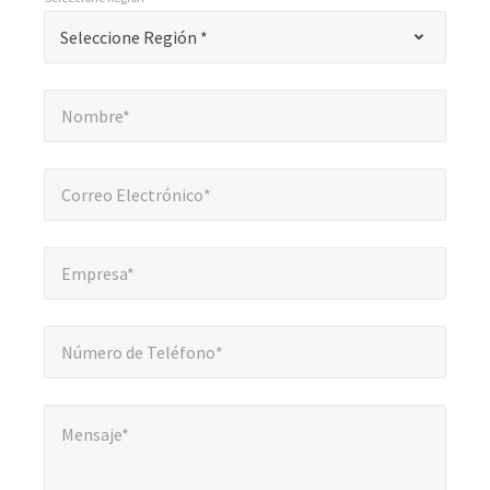
"
*
Seleccione Región *
Seleccione Región *
indica
campos
Nombre*
*
obligatorios
Nombre*
Correo Electrónico*
*
Correo Electrónico*
Empresa*
*
Empresa*
Número de Teléfono*
*
Número de Teléfono*
Mensaje*
*
Mensaje*