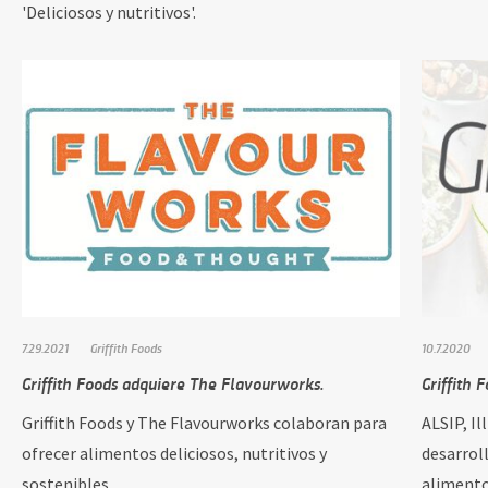
'Deliciosos y nutritivos'.
7.29.2021
Griffith Foods
10.7.2020
Griffith Foods adquiere The Flavourworks.
Griffith 
Griffith Foods y The Flavourworks colaboran para
ALSIP, Il
ofrecer alimentos deliciosos, nutritivos y
desarrol
sostenibles…
alimento