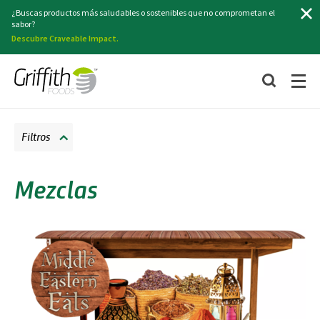
Buscar
¿Buscas productos más saludables o sostenibles que no comprometan el
sabor?
Descubre Craveable Impact.
Filtros
Mezclas