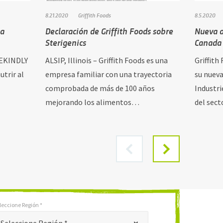
8.21.2020
Griffith Foods
8.5.2020
la
Declaración de Griffith Foods sobre
Nueva a
Sterigenics
Canada
IVEKINDLY
ALSIP, Illinois – Griffith Foods es una
Griffith
utrir al
empresa familiar con una trayectoria
su nueva
comprobada de más de 100 años
Industri
mejorando los alimentos…
del sec
leccione Región *