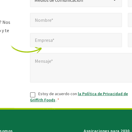
Medios de comunicación
*
Nombre*
Cor
"
*
Nombre*
indica
? Nos
campos
 y te
Empresa*
Núm
*
obligatorios
Empresa*
Mensaje*
*
Mensaje*
Consentir
*
Estoy de acuerdo con
la Política de Privacidad de
Griffith Foods
.
*
 somos
Aspiraciones para 2030