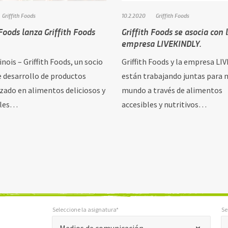
Griffith Foods
10.2.2020
Griffith Foods
 Foods lanza Griffith Foods
Griffith Foods se asocia con 
empresa LIVEKINDLY.
linois – Griffith Foods, un socio
Griffith Foods y la empresa L
e desarrollo de productos
están trabajando juntas para n
izado en alimentos deliciosos y
mundo a través de alimentos
bles…
accesibles y nutritivos…
Seleccione la asignatura*
Se
*
*
Seleccione la asignatura*
Seleccione Región *
"