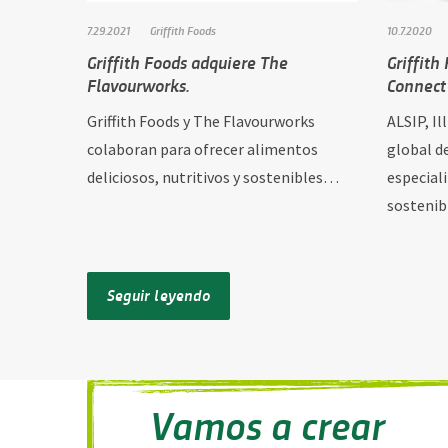
7.29.2021
Griffith Foods
10.7.2020
Griffith Foods adquiere The
Griffith
Flavourworks.
Connect
Griffith Foods y The Flavourworks
ALSIP, Il
colaboran para ofrecer alimentos
global d
deliciosos, nutritivos y sostenibles…
especial
sosteni
Seguir leyendo
Vamos a crear