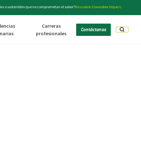
es o sostenibles que no comprometan el sabor?
Descubre Craveable Impact.
dencias
Carreras
Contáctanos
inarias
profesionales