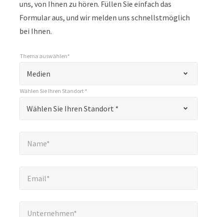
uns, von Ihnen zu hören. Füllen Sie einfach das
Formular aus, und wir melden uns schnellstmöglich
bei Ihnen.
Thema auswählen*
*
Thema auswählen*
"
Medien
*
Wählen Sie Ihren Standort *
"
*
Wählen Sie Ihren Standort *
Wählen Sie Ihren Standort *
kennzeichnet
Pflichtfelder
Name*
*
Name*
Email*
*
Email*
Unternehmen*
*
Unternehmen*