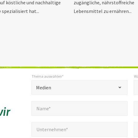
 auf köstliche und nachhaltige
zugängliche, nährstoffreiche
spezialisiert hat...
Lebensmittel zu ernähren...
Thema auswählen*
Wä
*
*
Thema auswählen*
Wählen Sie Ihren Standort *
"
Medien
*
Name*
E
"
*
ir
Name*
kennzeichnet
Pflichtfelder
Unternehmen*
T
*
Unternehmen*