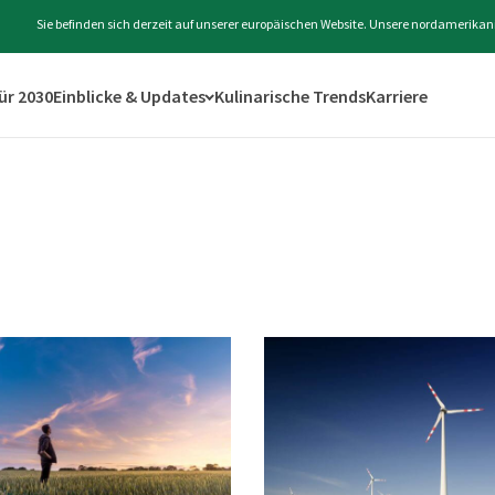
Sie befinden sich derzeit auf unserer europäischen Website. Unsere nordamerikan
für 2030
Einblicke & Updates
Kulinarische Trends
Karriere