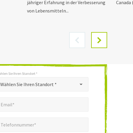
jähriger Erfahrung in der Verbesserung
Canada (
von Lebensmitteln...
hlen Sie Ihren Standort *
Wählen Sie Ihren Standort *
mail*
*
Email*
elefonnummer*
*
Telefonnummer*