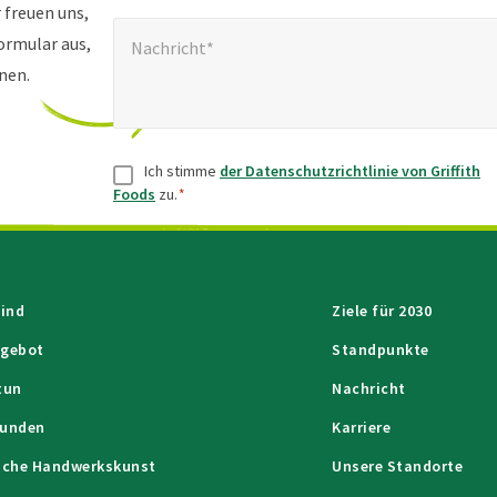
 freuen uns,
Nachricht*
*
Formular aus,
Nachricht*
nen.
Zustimmung
*
Ich stimme
der Datenschutzrichtlinie von Griffith
Foods
zu.
*
sind
Ziele für 2030
ngebot
Standpunkte
tun
Nachricht
Kunden
Karriere
ische Handwerkskunst
Unsere Standorte