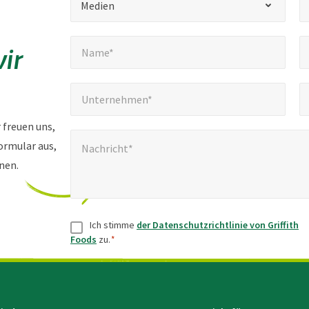
Medien
*
Name*
E
"
*
ir
Name*
kennzeichnet
Pflichtfelder
Unternehmen*
T
*
Unternehmen*
 freuen uns,
Nachricht*
*
Formular aus,
Nachricht*
nen.
Zustimmung
*
Ich stimme
der Datenschutzrichtlinie von Griffith
Foods
zu.
*