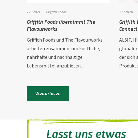
7.29.2021
Griffith Foods
10.7.2020
Griffith Foods übernimmt The
Griffith
Flavourworks
Connect
Griffith Foods und The Flavourworks
ALSIP, Il
arbeiten zusammen, um köstliche,
globaler
nahrhafte und nachhaltige
der sich
Lebensmittel anzubieten…
Produkte
Weiterlesen
Lasst uns etwas