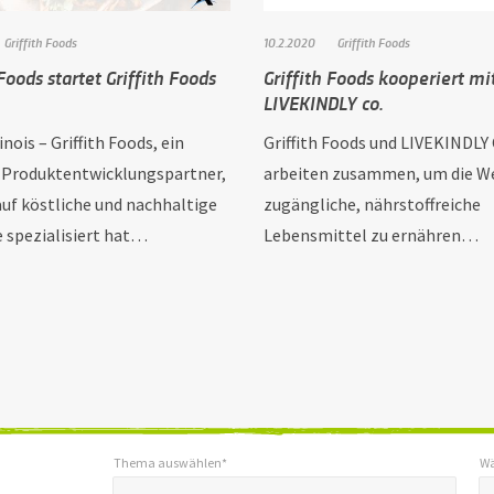
Griffith Foods
10.2.2020
Griffith Foods
 Foods startet Griffith Foods
Griffith Foods kooperiert mi
LIVEKINDLY co.
linois – Griffith Foods, ein
Griffith Foods und LIVEKINDLY 
 Produktentwicklungspartner,
arbeiten zusammen, um die We
 auf köstliche und nachhaltige
zugängliche, nährstoffreiche
 spezialisiert hat…
Lebensmittel zu ernähren…
Thema auswählen*
Wä
*
*
Thema auswählen*
Wählen Sie Ihren Standort *
"