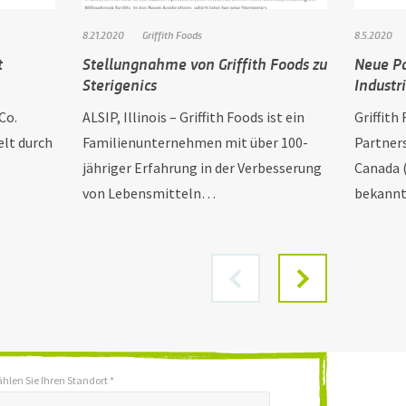
8.21.2020
Griffith Foods
8.5.2020
t
Stellungnahme von Griffith Foods zu
Neue Pa
Sterigenics
Industr
Co.
ALSIP, Illinois – Griffith Foods ist ein
Griffith
lt durch
Familienunternehmen mit über 100-
Partners
jähriger Erfahrung in der Verbesserung
Canada 
von Lebensmitteln…
bekann
hlen Sie Ihren Standort *