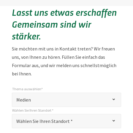
Lasst uns etwas erschaffen
Gemeinsam sind wir
stärker.
Sie möchten mit uns in Kontakt treten? Wir freuen
uns, von Ihnen zu hören. Füllen Sie einfach das
Formular aus, und wir melden uns schnellstmöglich
bei Ihnen.
Thema auswählen*
*
Thema auswählen*
"
Medien
*
Wählen Sie Ihren Standort *
"
*
Wählen Sie Ihren Standort *
Wählen Sie Ihren Standort *
kennzeichnet
Pflichtfelder