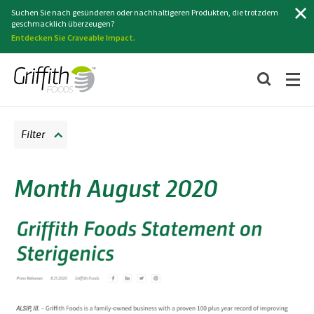
Suchen
Suchen Sie nach gesünderen oder nachhaltigeren Produkten, die trotzdem
geschmacklich überzeugen?
Entdecken Sie Craveable Impact.
Filter
Month August 2020