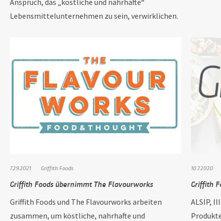
Anspruch, das „köstliche und nahrhafte“
Lebensmittelunternehmen zu sein, verwirklichen.
7.29.2021
Griffith Foods
10.7.2020
Griffith Foods übernimmt The Flavourworks
Griffith 
Griffith Foods und The Flavourworks arbeiten
ALSIP, Il
zusammen, um köstliche, nahrhafte und
Produkte