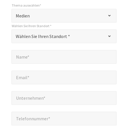
Thema auswählen*
*
Thema auswählen*
"
Medien
*
Wählen Sie Ihren Standort *
"
*
Wählen Sie Ihren Standort *
Wählen Sie Ihren Standort *
kennzeichnet
Pflichtfelder
Name*
*
Name*
Email*
*
Email*
Unternehmen*
*
Unternehmen*
Telefonnummer*
*
Telefonnummer*