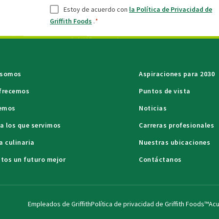
Consentir
*
Estoy de acuerdo con
la Política de Privacidad de
Griffith Foods
.
*
 somos
Aspiraciones para 2030
ofrecemos
Puntos de vista
emos
Noticias
 a los que servimos
Carreras profesionales
a culinaria
Nuestras ubicaciones
ntos un futuro mejor
Contáctanos
Empleados de Griffith
Política de privacidad de Griffith Foods™
Acu