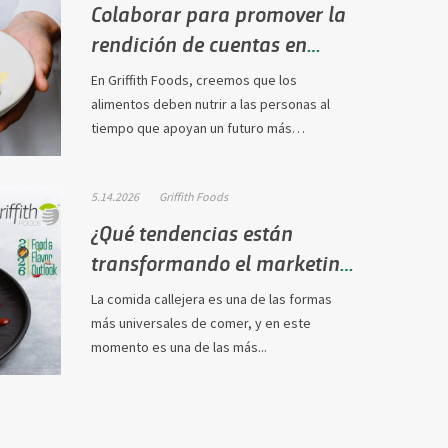
Colaborar para promover la
rendición de cuentas en
materia de nutrición…
En Griffith Foods, creemos que los
alimentos deben nutrir a las personas al
tiempo que apoyan un futuro más
sostenible.
5.14.2026
Griffith Foods
¿Qué tendencias están
transformando el marketing
callejero internacional?
La comida callejera es una de las formas
más universales de comer, y en este
momento es una de las más...