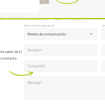
Seleccione la asignatura*
Se
*
Seleccione la asignatura*
Selecci
"
Medios de comunicación
*
Nombre*
Cor
"
*
Nombre*
indica
a saber de ti.
campos
n contacto
Compañía*
Núm
*
obligatorios
Compañía*
Mensaje*
Mensaje*