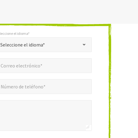
leccione el idioma*
*
one el idioma*
Seleccione el idioma*
reo electrónico*
*
Correo electrónico*
ero de teléfono*
*
Número de teléfono*