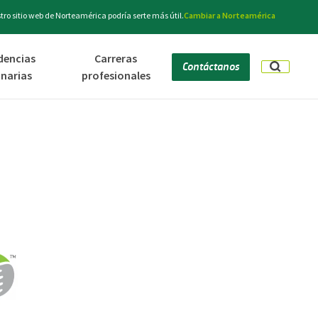
ro sitio web de Norteamérica podría serte más útil.
Cambiar a Norteamérica
dencias
Carreras
Contáctanos
inarias
profesionales