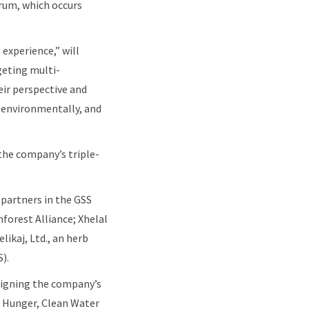
orum, which occurs
 experience,” will
geting multi-
eir perspective and
, environmentally, and
 the company’s triple-
 partners in the GSS
forest Alliance; Xhelal
likaj, Ltd., an herb
).
aligning the company’s
o Hunger, Clean Water