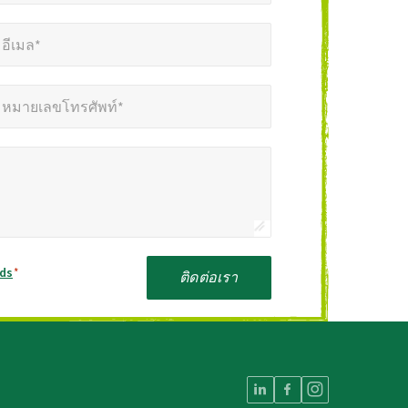
เมล*
*
อีเมล*
ยเลขโทรศัพท์*
*
หมายเลขโทรศัพท์*
ods
*
ติดต่อเรา