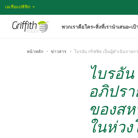
เอเชียแปซิฟิก
พวกเราคือใคร
สิ่งที่เรานำเสนอ
เป้
หน้าหลัก
ข่าวสาร
ไบรอัน กริฟฟิธ เป็นผู้ดำเนินรา
ไบรอัน 
อภิปรา
ของสหป
ในห่วง