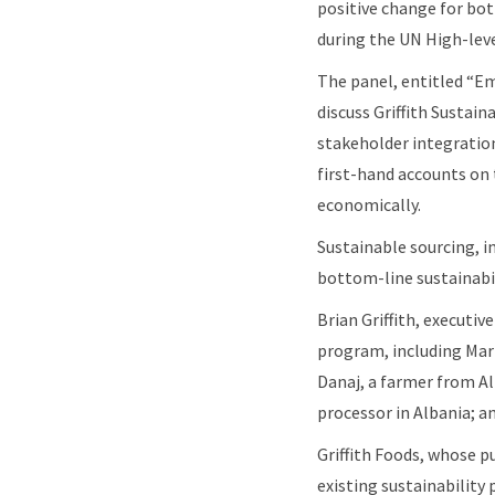
positive change for bot
during the UN High-leve
The panel, entitled “Emb
discuss Griffith Sustai
stakeholder integration
first-hand accounts on 
economically.
Sustainable sourcing, i
bottom-line sustainabi
Brian Griffith, executi
program, including Mart
Danaj, a farmer from Alb
processor in Albania; an
Griffith Foods, whose p
existing sustainability