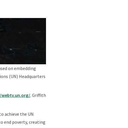
cused on embedding
tions (UN) Headquarters
//webtv.un.org/
. Griffith
to achieve the UN
o end poverty, creating