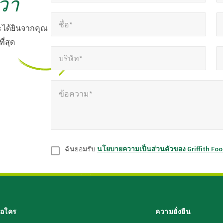
ว่า
ชื่อ*
อี
แสดง
*
ชื่อ*
ถึง
จะได้ยินจากคุณ
ช่อง
่สุด
บริษัท*
หมา
*
ที่
บริษัท*
ต้อง
ข้อความ*
*
กรอก
ข้อความ*
ยินยอม
*
ฉันยอมรับ
นโยบายความเป็นส่วนตัวของ Griffith Fo
ือใคร
ความยั่งยืน