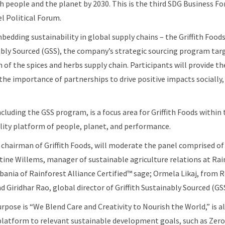
h people and the planet by 2030. This is the third SDG Business F
l Political Forum.
edding sustainability in global supply chains – the Griffith Foods
nably Sourced (GSS), the company’s strategic sourcing program tar
 of the spices and herbs supply chain. Participants will provide th
the importance of partnerships to drive positive impacts socially
ncluding the GSS program, is a focus area for Griffith Foods within
lity platform of people, planet, and performance.
ve chairman of Griffith Foods, will moderate the panel comprised of
ine Willems, manager of sustainable agriculture relations at Rain
ania of Rainforest Alliance Certified™ sage; Ormela Likaj, from Re
d Giridhar Rao, global director of Griffith Sustainably Sourced (GSS
urpose is “We Blend Care and Creativity to Nourish the World,” is 
 platform to relevant sustainable development goals, such as Zer