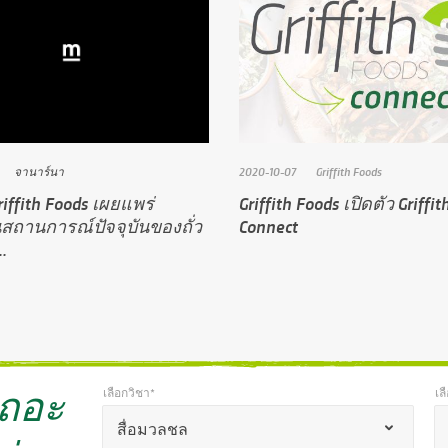
จานาร์นา
2020-10-07
Griffith Foods
riffith Foods เผยแพร่
Griffith Foods เปิดตัว Griffi
สถานการณ์ปัจจุบันของถั่ว
Connect
.
เถอะ
เลือกวิชา*
เล
*
เลือกวิชา*
เลือ
เครื่องหมาย
สื่อมวลชล
*