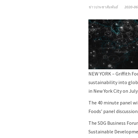
ข่าวประชาสัมพันธ์
2020-06
NEW YORK – Griffith Foo
sustainability into glo
in New York City on July
The 40 minute panel wil
Foods’ panel discussion
The SDG Business Forum
Sustainable Development