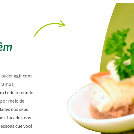
têm
ê puder agir com
oramos,
 em todo o mundo
 por meio de
dades dos seus
amos focados nos
essoas que você