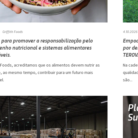
Griffith Foods
4.10.2026
a para promover a responsabilização pelo
Empode
nho nutricional e sistemas alimentares
por de
veis.
TEROV
th Foods, acreditamos que os alimentos devem nutrir as
Na cadei
, ao mesmo tempo, contribuir para um futuro mais
qualida
el.
são...