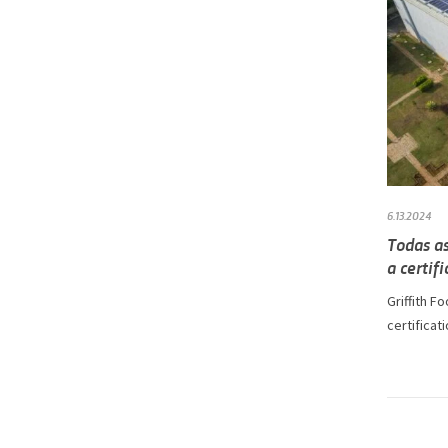
6.13.2024
Todas as
a certif
Griffith F
certificati