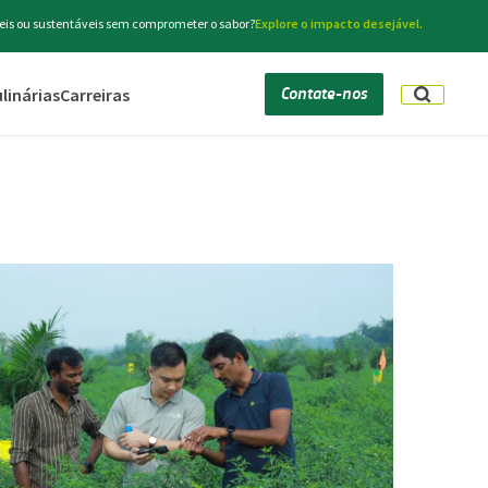
s ​​ou sustentáveis ​​sem comprometer o sabor?
Explore o impacto desejável.
Contate-nos
linárias
Carreiras