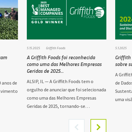
5.15.2025
Griffith Foods
5.1.2025
nçam
A Griffith Foods foi reconhecida
Griffit
como uma das Melhores Empresas
sobre s
Geridas de 2025…
A Griffi
ALSIP, IL — A Griffith Foods tem o
0 anos de
de Dados
orgulho de anunciar que foi selecionada
olvimento
Sustenta
como uma das Melhores Empresas
uma vis
Geridas de 2025, tornando-se…