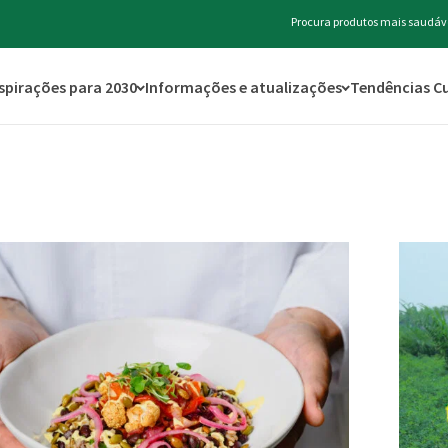
Procura produtos mais saudávei
spirações para 2030
Informações e atualizações
Tendências Cu