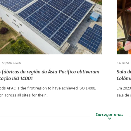
Griffith Foods
5.6.2024
 fábricas da região da Ásia-Pacífico obtiveram
Sala d
icação ISO 14001.
Colôm
oods APAC is the first region to have achieved ISO 14001
Em 2023
on across all sites for their...
sala de 
Carregar mais