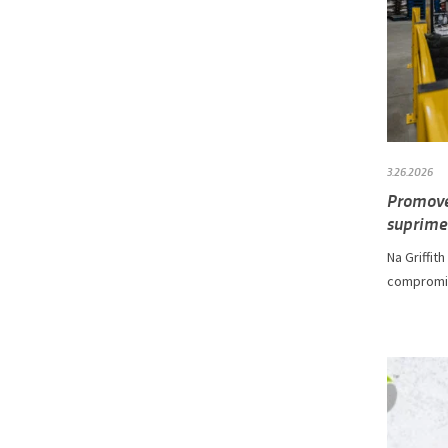
3.26.2026
Promove
suprime
Na Griffit
compromis