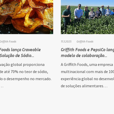
Griffith Foods
11.3.2025
Griffith Foods
 Foods lança Craveable
Griffith Foods e PepsiCo la
 Solução de Sódio…
modelo de colaboração…
vação global proporciona
A Griffith Foods, uma empresa
de até 70% no teor de sódio,
multinacional com mais de 10
o o desempenho no mercado.
experiência global no desenv
L…
de soluções alimentares…