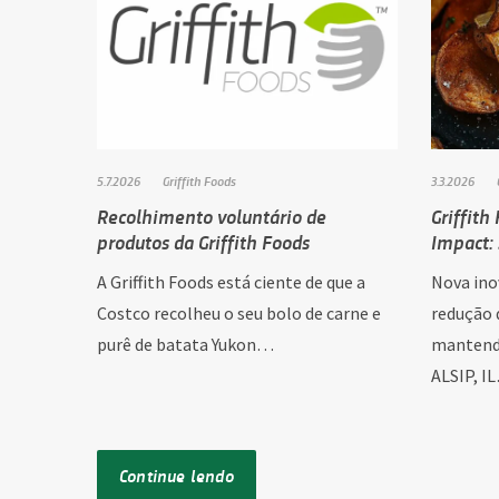
5.7.2026
Griffith Foods
3.3.2026
Recolhimento voluntário de
Griffith
produtos da Griffith Foods
Impact:
A Griffith Foods está ciente de que a
Nova ino
Costco recolheu o seu bolo de carne e
redução 
purê de batata Yukon…
mantend
ALSIP, I
Continue lendo