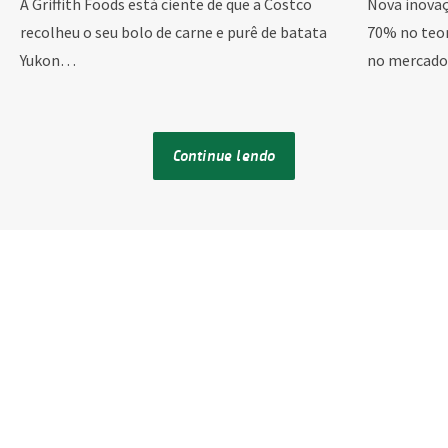
A Griffith Foods está ciente de que a Costco
Nova inovaç
recolheu o seu bolo de carne e purê de batata
70% no teo
Yukon…
no mercado.
Continue lendo
Vamos criar
Juntos somos melhores.
Deseja entrar em contato? Adoraríamos ouvir você.
Preencha o formulário e entraremos em contato o
mais breve possível.