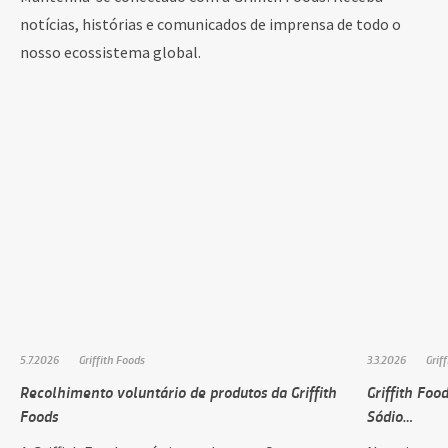
notícias, histórias e comunicados de imprensa de todo o
nosso ecossistema global.
5.7.2026
Griffith Foods
3.3.2026
Grif
Recolhimento voluntário de produtos da Griffith
Griffith Foo
Foods
Sódio…