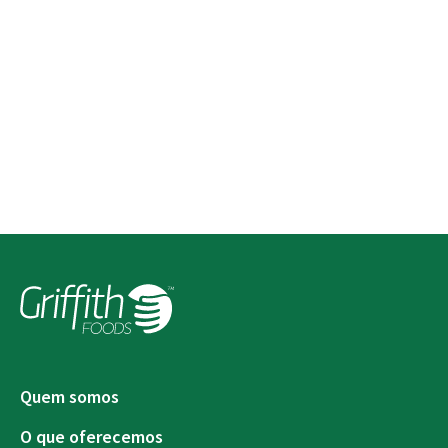
Mensagem*
Consentimento
*
Concordo com
a Política de Privacidade da Griffith
Foods
.
*
Entre em contato
Quem somos
O que oferecemos