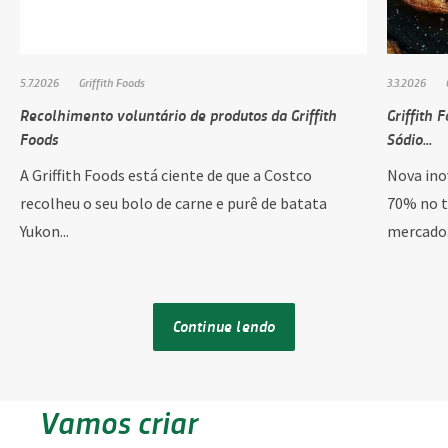
5.7.2026
Griffith Foods
3.3.2026
Recolhimento voluntário de produtos da Griffith
Griffith 
Foods
Sódio...
A Griffith Foods está ciente de que a Costco
Nova ino
recolheu o seu bolo de carne e purê de batata
70% no t
Yukon...
mercado. 
Continue lendo
Vamos criar