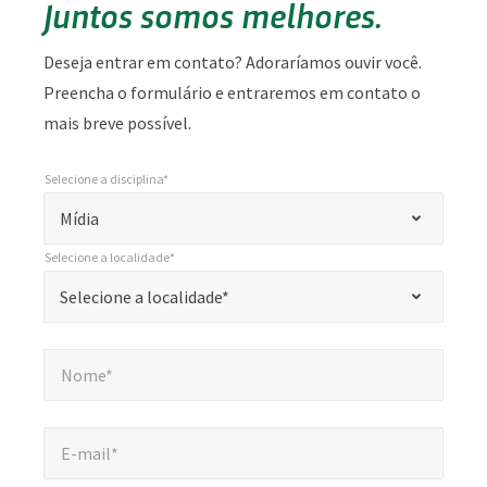
Juntos somos melhores.
Deseja entrar em contato? Adoraríamos ouvir você.
Preencha o formulário e entraremos em contato o
mais breve possível.
Selecione a disciplina*
*
Selecione a disciplina*
"
Mídia
*
Selecione a localidade*
"
*
Selecione a localidade*
Selecione a localidade*
indica
campos
Nome*
*
obrigatórios
Nome*
E-mail*
*
E-mail*