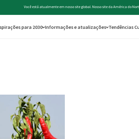
Você está atualmente em nosso site global. Nosso site da América do No
spirações para 2030
Informações e atualizações
Tendências Cu