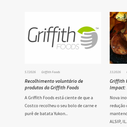
5.7.2026
Griffith Foods
3.3.2026
Recolhimento voluntário de
Griffith
produtos da Griffith Foods
Impact: 
A Griffith Foods está ciente de que a
Nova ino
Costco recolheu o seu bolo de carne e
redução 
purê de batata Yukon...
mantend
ALSIP, IL.