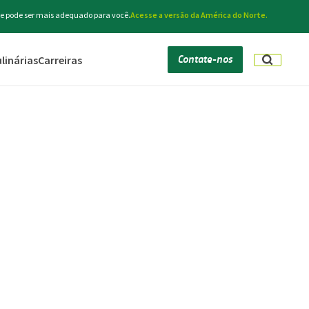
rte pode ser mais adequado para você.
Acesse a versão da América do Norte.
Contate-nos
linárias
Carreiras