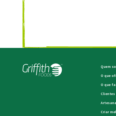
Quem s
O que o
O que f
Cliente
Artesana
Criar me