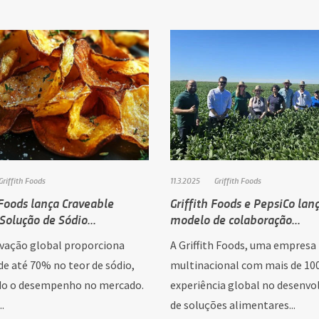
Griffith Foods
11.3.2025
Griffith Foods
 Foods lança Craveable
Griffith Foods e PepsiCo la
Solução de Sódio...
modelo de colaboração...
vação global proporciona
A Griffith Foods, uma empresa
de até 70% no teor de sódio,
multinacional com mais de 10
o o desempenho no mercado.
experiência global no desenv
..
de soluções alimentares...