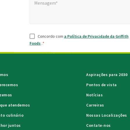
Mensagem*
Consentimento
*
Concordo com
a Política de Privacidade da Griffith
Foods
.
*
omos
Aspirações para 2030
ferecemos
Pontos de vista
azemos
Notícias
s que atendemos
Carreiras
to culinário
Nossas Localizações
lhor juntos
Contate-nos