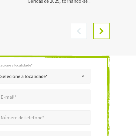
Geridas de 2025, tornando-se...
lecione a localidade*
*
ione a localidade*
Selecione a localidade*
mail*
*
E-mail*
ero de telefone*
*
Número de telefone*