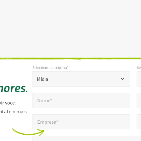
Selecione a disciplina*
Se
*
Selecione a disciplina*
Selec
"
Mídia
hores.
*
Nome*
E-
"
*
Nome*
indica
ir você.
campos
ntato o mais
Empresa*
Núm
*
obrigatórios
Empresa*
Mensagem*