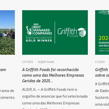
5.15.2025
Griffith Foods
5.1.2025
nçam
A Griffith Foods foi reconhecida
Griffit
como uma das Melhores Empresas
sobre s
Geridas de 2025...
A Griffi
ALSIP, IL — A Griffith Foods tem o
0 anos de
de Dados
orgulho de anunciar que foi selecionada
olvimento
Sustenta
como uma das Melhores Empresas
uma visã