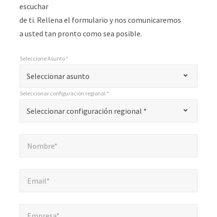
escuchar
de ti. Rellena el formulario y nos comunicaremos
a usted tan pronto como sea posible.
Seleccione Asunto *
*
Seleccione Asunto *
"
Seleccionar asunto
*
Seleccionar configuración regional *
"
*
Seleccionar configuración regional *
Seleccionar configuración regional *
indica
campos
Nombre*
*
obligatorios
Nombre*
Email*
*
Email*
Empresa*
*
Empresa*