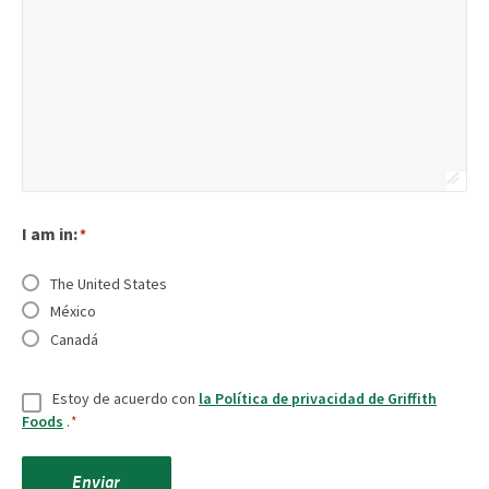
I am in:
*
The United States
México
Canadá
Consentir
*
Estoy de acuerdo con
la Política de privacidad de Griffith
Foods
.
*
Enviar