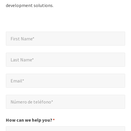
development solutions.
"
First
First Name*
Name*
*
*
"
Last
Last Name*
indica
Name*
*
campos
obligatorios
Email*
*
Email*
Número
Número de teléfono*
de
teléfono*
*
How can we help you?
*