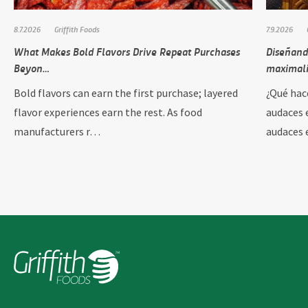
8.7.2026
Griffith Foods
7.9.2026
What Makes Bold Flavors Drive Repeat Purchases
Diseñando
Beyon…
maximali
Bold flavors can earn the first purchase; layered
¿Qué hac
flavor experiences earn the rest. As food
audaces 
manufacturers r…
audaces e