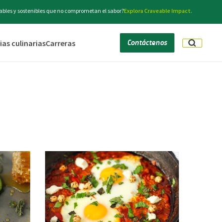
bles y sostenibles que no comprometan el sabor?
Explora Craveable Impact.
Contáctenos
as culinarias
Carreras