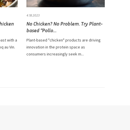
4.18.2023
Chicken
No Chicken? No Problem. Try Plant-
based “Pollo...
ast with a
Plant-based "chicken" products are driving
oq au Vin.
innovation in the protein space as
consumers increasingly seek m...