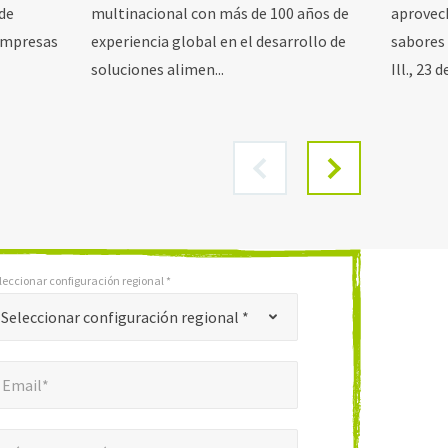
 de
multinacional con más de 100 años de
aprovec
 empresas
experiencia global en el desarrollo de
sabores 
soluciones alimen...
Ill., 23 
leccionar configuración regional *
Seleccionar configuración regional *
mail*
*
Email*
ero de teléfono*