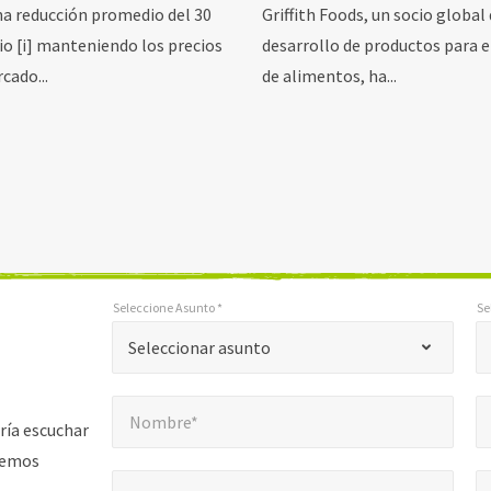
na reducción promedio del 30
Griffith Foods, un socio global
io [i] manteniendo los precios
desarrollo de productos para
cado...
de alimentos, ha...
Seleccione Asunto *
Se
*
*
Seleccione Asunto *
Seleccionar configuración regional *
"
Seleccionar asunto
*
Nombre*
E
"
*
Nombre*
indica
ría escuchar
campos
aremos
Empresa*
Núm
*
obligatorios