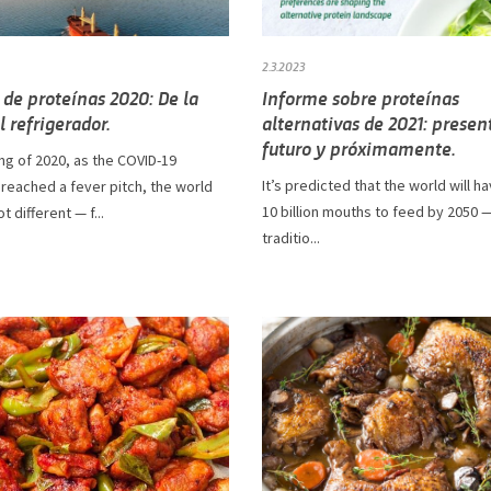
2.3.2023
de proteínas 2020: De la
Informe sobre proteínas
l refrigerador.
alternativas de 2021: presen
futuro y próximamente.
ing of 2020, as the COVID-19
It’s predicted that the world will h
reached a fever pitch, the world
10 billion mouths to feed by 2050 
t different — f...
traditio...