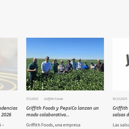
11.3.2025
Griffith Foods
10.23.2025
endencias
Griffith Foods y PepsiCo lanzan un
Griffit
a 2026
modo colaborativo...
salsas 
5 –
Griffith Foods, una empresa
Las sals