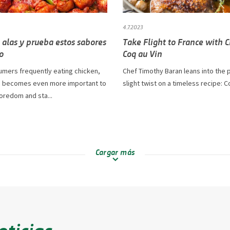
4.7.2023
 alas y prueba estos sabores
Take Flight to France with 
o
Coq au Vin
umers frequently eating chicken,
Chef Timothy Baran leans into the p
n becomes even more important to
slight twist on a timeless recipe: C
oredom and sta...
Cargar más
oticias