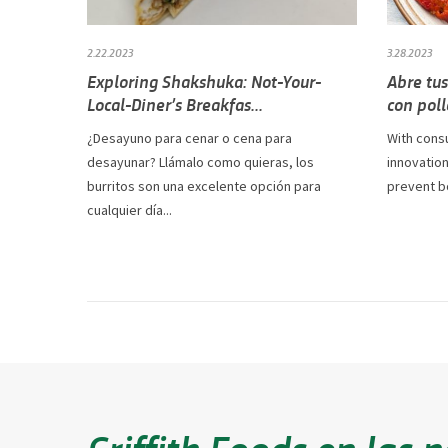
2.22.2023
3.28.2023
Exploring Shakshuka: Not-Your-
Abre tus
Local-Diner’s Breakfas...
con poll
¿Desayuno para cenar o cena para
With cons
desayunar? Llámalo como quieras, los
innovatio
burritos son una excelente opción para
prevent b
cualquier día...
Griffith Foods en las n