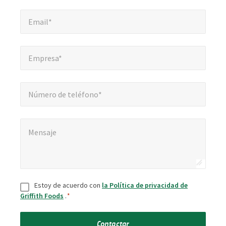
Email*
*
Email*
Empresa*
*
Empresa*
Número de teléfono*
Número de teléfono*
Mensaje
*
Mensaje
Consentir
*
Estoy de acuerdo con
la Política de privacidad de
Griffith Foods
.
*
Contactar