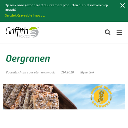
Zoeken
Op zoek naar gezondere of duurzamere producten die niet inleveren op
smaak?
Ontdek Craveable Impact.
Oergranen
Vooruitzichten voor eten en smaak
7.14.2020
Elyse Link