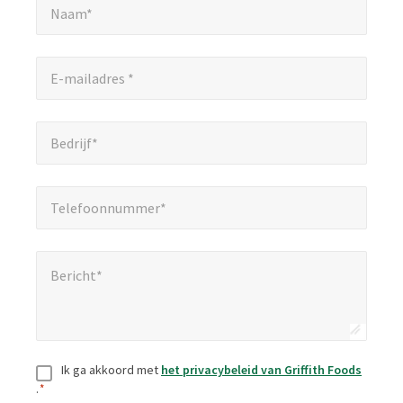
velden
Naam*
aan.
E-mailadres *
*
E-mailadres *
Bedrijf*
*
Bedrijf*
Telefoonnummer*
*
Telefoonnummer*
Bericht*
*
Bericht*
Toestemming
*
Ik ga akkoord met
het privacybeleid van Griffith Foods
.
*