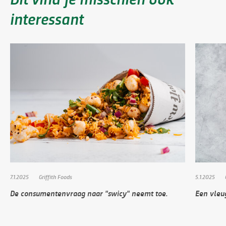
interessant
7.1.2025
Griffith Foods
5.1.2025
De consumentenvraag naar "swicy" neemt toe.
Een vleu