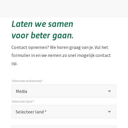
Laten we samen
voor beter gaan.
Contact opnemen? We horen graag van je. Vul het
formulier in en we nemen zo snel mogelijk contact
op.
Selecteer onderwerp *
*
Selecteer onderwerp *
"
Media
*
Selecteer land *
"
*
Selecteer land *
Selecteer land *
geeft
verplichte
Naam*
*