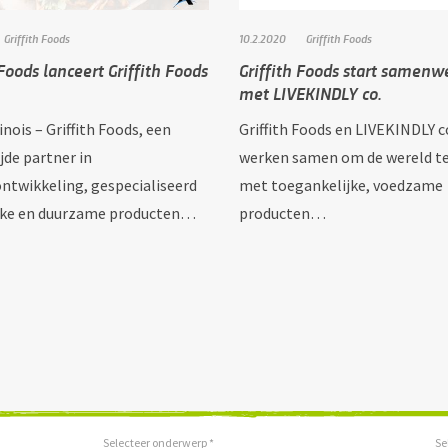
Griffith Foods
10.2.2020
Griffith Foods
 Foods lanceert Griffith Foods
Griffith Foods start samenw
met LIVEKINDLY co.
linois – Griffith Foods, een
Griffith Foods en LIVEKINDLY c
jde partner in
werken samen om de wereld t
ntwikkeling, gespecialiseerd
met toegankelijke, voedzame
ijke en duurzame producten…
producten…
Selecteer onderwerp *
Se