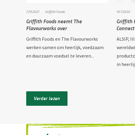
7.29.2021
Griffith Foods
10.7.2020
Griffith Foods neemt The
Griffith
Flavourworks over
Connect
Griffith Foods en The Flavourworks
ALSIP, Il
werken samen om heerlijk, voedzaam
wereldwi
en duurzaam voedsel te leveren...
producto
in heerl
Verder lezen