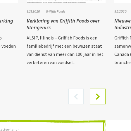
8.21.2020
Griffith Foods
8.5.2020
erking
Verklaring van Griffith Foods over
Nieuwe
Sterigenics
Industr
o.
ALSIP, Illinois – Griffith Foods is een
Griffith
e voeden
familiebedrijf met een bewezen staat
samenwe
van dienst van meer dan 100 jaar in het
Canada (
verbeteren van voedsel...
branche
lecteer land *