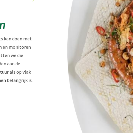
en
ets kan doen met
en en monitoren
tten we die
den aan de
uur als op vlak
n belangrijk is.