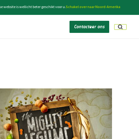
ebsite is wellicht beter geschikt voor u.
Schakel over naar Noord-Amerika
Contacteer ons