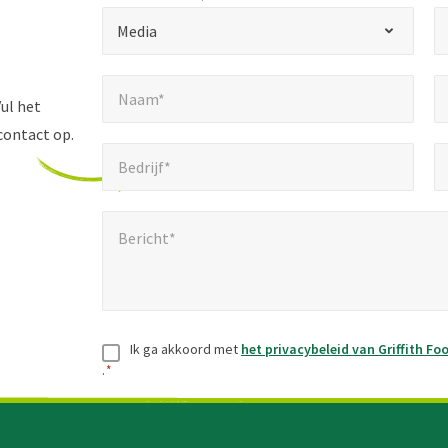
*
*
Selecteer onderwerp *
Selecteer land *
"
Media
*
Naam*
E-mailadres *
"
*
*
Naam*
geeft
ul het
verplichte
contact op.
Bedrijf*
T
*
velden
Bedrijf*
aan.
Bericht*
*
Bericht*
Toestemming
*
Ik ga akkoord met
het privacybeleid van Griffith Fo
.
*