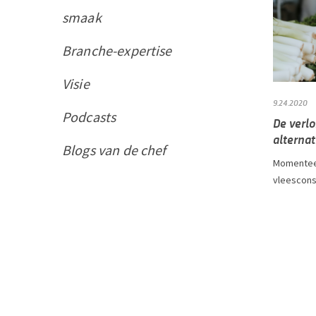
smaak
Branche-expertise
Visie
9.24.2020
Podcasts
De verl
alternat
Blogs van de chef
Momenteel
vleesconsu