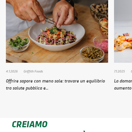
4.1.2026
Griffith Foods
7.1.2025
Offrire sapore con meno sale: trovare un equilibrio
La doman
tra salute pubblica e...
aumento
CREIAMO