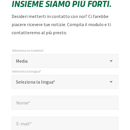
INSIEME SIAMO PIÙ FORTI.
Desideri metterti in contatto con noi? Ci farebbe
piacere ricevere tue notizie. Compila il modulo e ti
contatteremo al più presto.
Seleziona la materia*
*
Seleziona la materia*
"
Media
*
Seleziona la lingua*
"
*
Seleziona la lingua*
Seleziona la lingua*
indica
i
Nome*
*
campi
Nome*
obbligatori
E-mail*
*
E-mail*