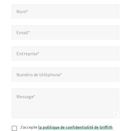
Nom*
*
champs
Nom*
obligatoires
Email*
*
Email*
Entreprise*
*
Entreprise*
Numéro de téléphone*
*
Numéro de téléphone*
Message*
*
Message*
Consentement
*
J'accepte
la politique de confidentialité de Griffith