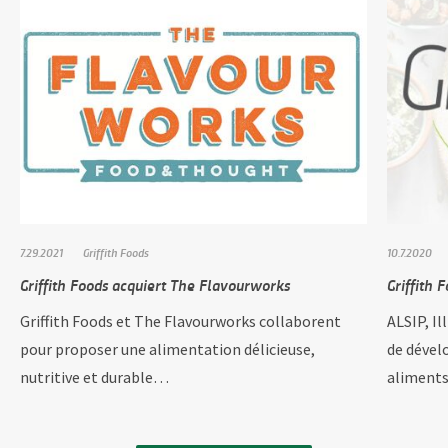
7.29.2021
Griffith Foods
10.7.2020
Griffith Foods acquiert The Flavourworks
Griffith 
Griffith Foods et The Flavourworks collaborent
ALSIP, Il
pour proposer une alimentation délicieuse,
de dével
nutritive et durable…
aliments