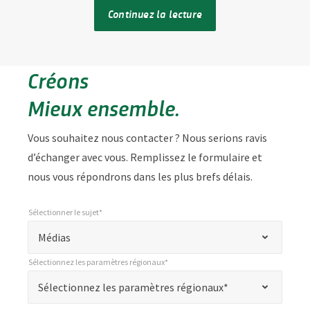
Continuez la lecture
Créons
Mieux ensemble.
Vous souhaitez nous contacter ? Nous serions ravis
d’échanger avec vous. Remplissez le formulaire et
nous vous répondrons dans les plus brefs délais.
Sélectionner le sujet*
*
Sélectionner le sujet*
"
Médias
*
Sélectionnez les paramètres régionaux*
"
*
Sélectionnez les paramètres régionaux*
Sélectionnez les paramètres régionaux*
indique
les