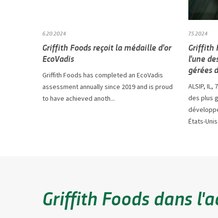
6.20.2024
7.5.2024
Griffith Foods reçoit la médaille d'or
Griffit
EcoVadis
l'une de
gérées d
Griffith Foods has completed an EcoVadis
ALSIP, IL, 
assessment annually since 2019 and is proud
des plus 
to have achieved anoth...
développe
États-Unis.
Griffith Foods dans l'a