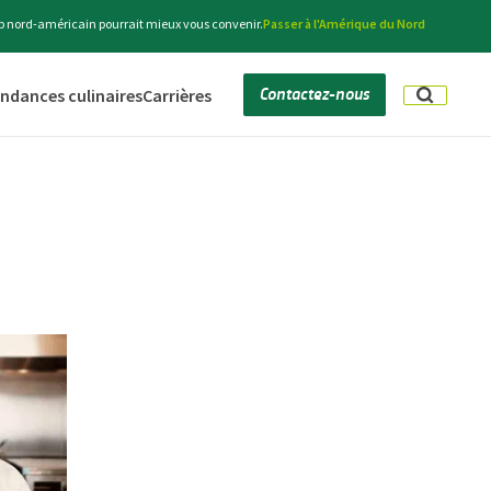
eb nord-américain pourrait mieux vous convenir.
Passer à l'Amérique du Nord
Contactez-nous
ndances culinaires
Carrières