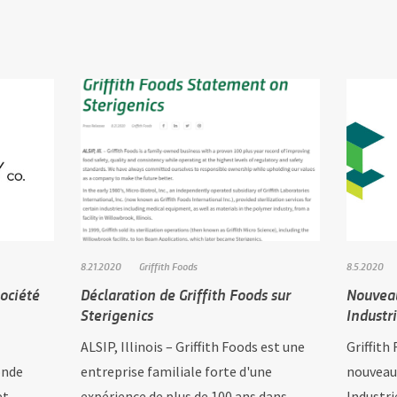
8.21.2020
Griffith Foods
8.5.2020
société
Déclaration de Griffith Foods sur
Nouveau
Sterigenics
Industr
ALSIP, Illinois – Griffith Foods est une
Griffith
onde
entreprise familiale forte d'une
nouveau
et
expérience de plus de 100 ans dans
Industri