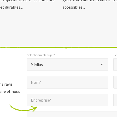
 et durables...
accessibles...
Sélectionner le sujet*
Sé
*
Sélectionner le sujet*
Sélection
"
Médias
*
Nom*
E
"
*
Nom*
indique
s ravis
les
aire et nous
Entreprise*
Num
*
champs
Entreprise*
obligatoires
Message*
*