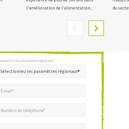
l'amélioration de l'alimentation...
du secteu
lectionnez les paramètres régionaux*
*
nez les paramètres régionaux*
Sélectionnez les paramètres régionaux*
mail*
*
Email*
éro de téléphone*
*
Numéro de téléphone*