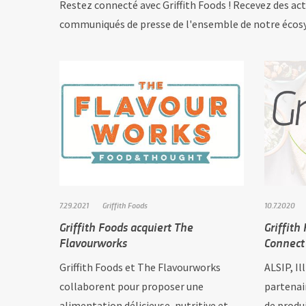
Restez connecté avec Griffith Foods ! Recevez des ac
communiqués de presse de l'ensemble de notre écos
7.29.2021
Griffith Foods
10.7.2020
Griffith Foods acquiert The
Griffith
Flavourworks
Connect
Griffith Foods et The Flavourworks
ALSIP, Il
collaborent pour proposer une
partenai
alimentation délicieuse, nutritive et
de produi