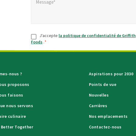
Message*
Consentement
*
J'accepte
la politique de confidentialité de Griffith
Foods
.
*
mes-nous ?
Aspirations pour 2030
nous proposons
Points de vue
ous faisons
Nouvelles
que nous servons
Carrières
aire culinaire
Nos emplacements
 Better Together
Contactez-nous