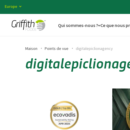
Europe
Qui sommes-nous ?
Ce que nous p
Maison
Points de vue
digitalepiclionagency
digitalepiclionag