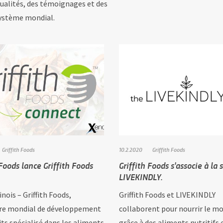
tualités, des témoignages et des
ystème mondial.
Griffith Foods
10.2.2020
Griffith Foods
 Foods lance Griffith Foods
Griffith Foods s'associe à la 
LIVEKINDLY.
linois – Griffith Foods,
Griffith Foods et LIVEKINDLY
re mondial de développement
collaborent pour nourrir le m
ts spécialisé dans les aliments
grâce à des aliments nutritifs 