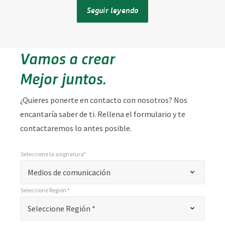
Seguir leyendo
Vamos a crear
Mejor juntos.
¿Quieres ponerte en contacto con nosotros? Nos
encantaría saber de ti. Rellena el formulario y te
contactaremos lo antes posible.
Seleccione la asignatura*
*
Seleccione la asignatura*
"
Medios de comunicación
*
Seleccione Región *
"
*
Seleccione Región *
Seleccione Región *
indica
campos