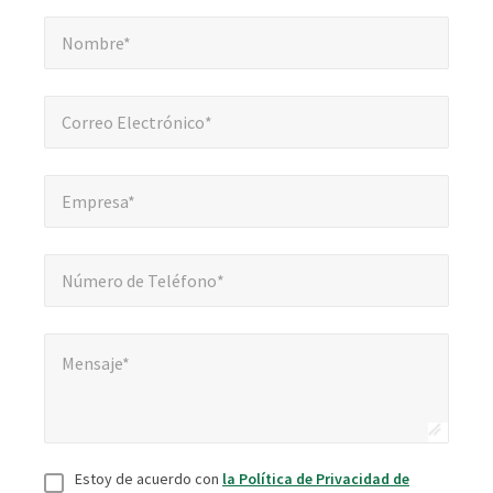
Nombre*
*
obligatorios
Nombre*
Correo Electrónico*
*
Correo Electrónico*
Empresa*
*
Empresa*
Número de Teléfono*
*
Número de Teléfono*
Mensaje*
*
Mensaje*
Consentir
*
Estoy de acuerdo con
la Política de Privacidad de