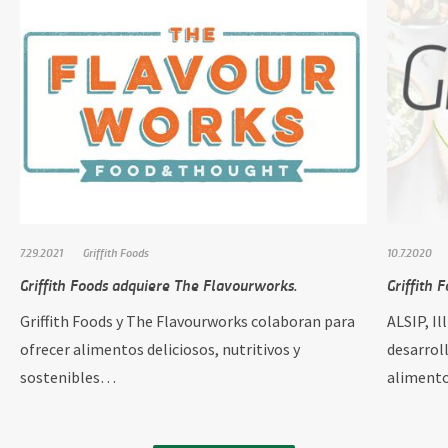
7.29.2021
Griffith Foods
10.7.2020
Griffith Foods adquiere The Flavourworks.
Griffith 
Griffith Foods y The Flavourworks colaboran para
ALSIP, Il
ofrecer alimentos deliciosos, nutritivos y
desarrol
sostenibles…
alimento