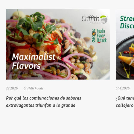
7.2.2026
Griffith Foods
5.14.2026
Por qué las combinaciones de sabores
¿Qué ten
extravagantes triunfan a lo grande
callejero