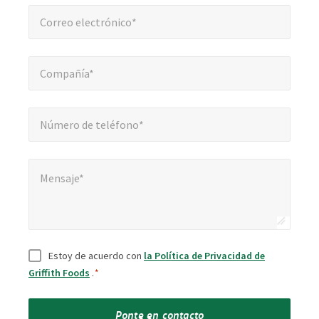
Correo electrónico*
*
Correo electrónico*
Compañía*
*
Compañía*
Número de teléfono*
*
Número de teléfono*
Mensaje*
Mensaje*
Consentir
*
Estoy de acuerdo con
la Política de Privacidad de
Griffith Foods
.
*
Ponte en contacto