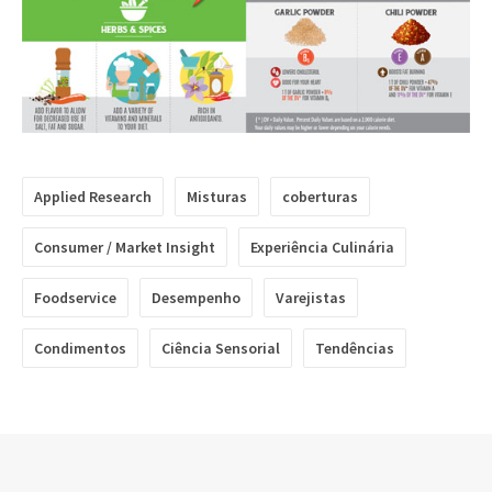
spellen, lucratieve bonussen en een gebruiksvriendelijke
interface, heeft Comeon Casino een reputatie opgebouwd
als een topbestemming voor liefhebbers van online
gokken. Maar wat maakt dit casino zo speciaal en waarom
blijven spelers terugkomen voor meer?
In dit artikel duiken we dieper in op de magie van Comeon
Applied Research
Misturas
coberturas
Casino en ontdekken we de geheimen achter zijn
populariteit onder Nederlandse spelers. Van de diverse
Consumer / Market Insight
Experiência Culinária
spelaanbod tot de aantrekkelijke promoties en de veilige
Foodservice
Desempenho
Varejistas
betaalmethoden, we zullen alle aspecten verkennen die
van Comeon Casino een onmisbare bestemming maken
Condimentos
Ciência Sensorial
Tendências
voor liefhebbers van online casino’s. Bereid je voor om te
worden meegesleept in een wereld vol opwinding, spanning
en ongeëvenaarde entertainment bij Comeon Casino!
De opkomst van online