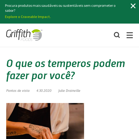
Pesquisa
Procura produtos mais saudáveis ou sustentáveis sem comprometer o
sabor?
Explore o Craveable Impact.
O que os temperos podem
fazer por você?
Pontos de vista
4.30.2020
Julie Drainville