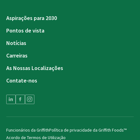
of net begint, bij Comeon Casino vind je altijd iets dat bij je
past.
Aspirações para 2030
Niet alleen biedt Comeon Casino een breed scala aan
Pontos de vista
spellen, maar ook een veilige en betrouwbare
spelomgeving. Met snelle uitbetalingen en professionele
Notícias
klantenondersteuning staan ze altijd klaar om jouw
Carreiras
speelervaring naar een hoger niveau te tillen. Of je nu op
zoek bent naar de opwinding van grote winsten of gewoon
As Nossas Localizações
wilt genieten van het plezier van het spel, Comeon Casino
Contate-nos
is de plek waar Nederlanders samenkomen om te spelen en
te winnen.
Verantwoord spelen en
veiligheid bij online casino’s
Funcionários da Griffith
Política de privacidade da Griffith Foods™
Ervaar de magie van Comeon Casino, een online
Acordo de Termos de Utilização