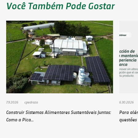
Você Também Pode Gostar
casino’s in Nederland
Welkom bij Comeon Casino, de plek waar de casinobeleving
in Nederland betoverend blijft. Met een uitgebreide selectie
van spellen, van klassieke tafelspellen tot spannende
videoslots, is er voor elk wat wils. Of je nu een ervaren
speler bent of net begint, bij Comeon Casino vind je altijd
een spel dat bij je past. Bezoek
www.comeoncasinoslots.com
en ontdek de opwinding
van het spelen bij een van de meest populaire online
casino’s in Nederland.
7.9.2026
cpedraza
6.30.2026
Bij Comeon Casino draait alles om plezier en spanning. Met
regelmatige promoties en bonussen is er altijd iets extra’s
Construir Sistemas Alimentares Sustentáveis ​​Juntos:
Para alé
Como a Pica...
questões 
te winnen. Of je nu houdt van blackjack, roulette of de
nieuwste videoslots, bij Comeon Casino vind je de beste
spellen van topaanbieders. De gebruiksvriendelijke