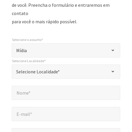
de você. Preencha o formulário e entraremos em
contato
para você o mais rápido possível.
Selecione o assunto*
*
Selecione o assunto*
"
Mídia
*
Selecione Localidade*
"
*
Selecione Localidade*
Selecione Localidade*
indica
campos
Nome*
*
obrigatórios
Nome*
E-mail*
*
E-mail*
Companhia*
*