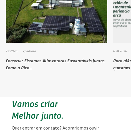
7.9.2026
cpedraza
6.30.2026
Construir Sistemas Alimentares Sustentáveis ​​Juntos:
Para alé
Como a Pica...
questões 
Vamos criar
Melhor junto.
Quer entrar em contato? Adoraríamos ouvir