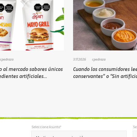
cpedraza
3.17.2026
cpedraza
o al mercado sabores únicos
Cuando los consumidores le
dientes artificiales...
conservantes” o “Sin artificia
Seleccione Asunto*
Se
*
Seleccione Asunto*
Seleccion
"