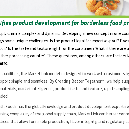
ifies product development for borderless food pr
ply chain is complex and dynamic. Developing a new concept in one coun
gs some unique challenges. Is the product legal for import/export? Does
or? Is the taste and texture right for the consumer? What if there are
nother processing country? These questions, among others, are factors
mind.
’ capabilities, the MarketLink model is designed to work with customers 
xport simple and seamless. By Creating Better Together™, we help sup
 materials, market intelligence, product taste and texture, rapid sampling
eded.
fith Foods has the global knowledge and product development expertise 
asing complexity of the global supply chain, MarketLink can better con
tices that allow for nimble production, flavor integrity, and regulatory 