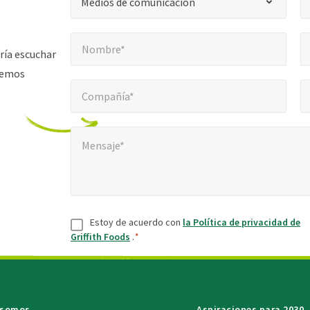
Medios de comunicación
*
Nombre*
Cor
"
*
Nombre*
indica
ría escuchar
campos
aremos
Compañía*
Núm
*
obligatorios
Compañía*
Mensaje*
*
Mensaje*
Aceptar
*
Estoy de acuerdo con
la Política de privacidad de
Griffith Foods
.
*
 somos
Aspiraciones para 2030