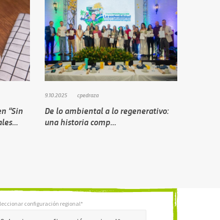
9.10.2025
cpedraza
en “Sin
De lo ambiental a lo regenerativo:
les...
una historia comp...
leccionar configuración regional*
*
ar configuración regional*