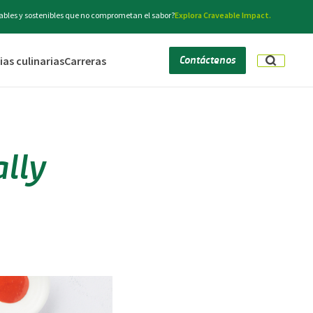
bles y sostenibles que no comprometan el sabor?
Explora Craveable Impact.
Contáctenos
as culinarias
Carreras
ally