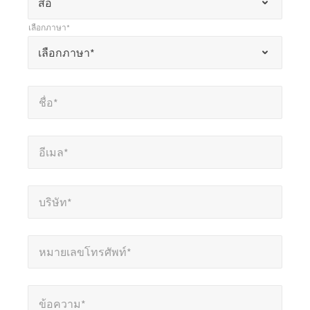
สื่อ
*
เลือกภาษา*
แสดง
*
เลือกภาษา*
เลือกภาษา*
ถึง
ช่อง
ชื่อ*
*
ที่
ชื่อ*
ต้อง
กรอก
อีเมล*
*
อีเมล*
บริษัท*
*
บริษัท*
หมายเลขโทรศัพท์*
*
หมายเลขโทรศัพท์*
ข้อความ*
ข้อความ*