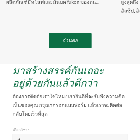
ผลิตภัณฑ์มีทโลฟและมันบด Yukon ของตน...
สูงสุดถึ
อัลซิป, อิ
อ่านต่อ
มาสร้างสรรค์กันเถอะ
อยู่ด้วยกันแล้วดีกว่า
ต้องการติดต่อเราใช่ไหม? เรายินดีที่จะรับฟังความคิด
เห็นของคุณ กรุณากรอกแบบฟอร์ม แล้วเราจะติดต่อ
กลับโดยเร็วที่สุด
เลือกวิชา*
*
เลือกวิชา*
เครื่องหมาย