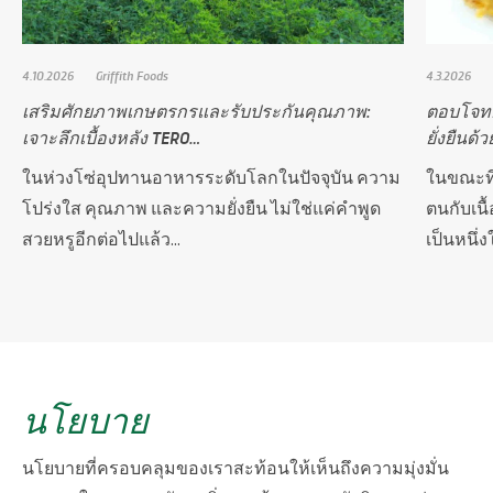
4.10.2026
Griffith Foods
4.3.2026
เสริมศักยภาพเกษตรกรและรับประกันคุณภาพ:
ตอบโจท
เจาะลึกเบื้องหลัง TERO…
ยั่งยืนด
ในห่วงโซ่อุปทานอาหารระดับโลกในปัจจุบัน ความ
ในขณะที
โปร่งใส คุณภาพ และความยั่งยืน ไม่ใช่แค่คำพูด
ตนกับเนื
สวยหรูอีกต่อไปแล้ว...
เป็นหนึ่
นโยบาย
นโยบายที่ครอบคลุมของเราสะท้อนให้เห็นถึงความมุ่งมั่น