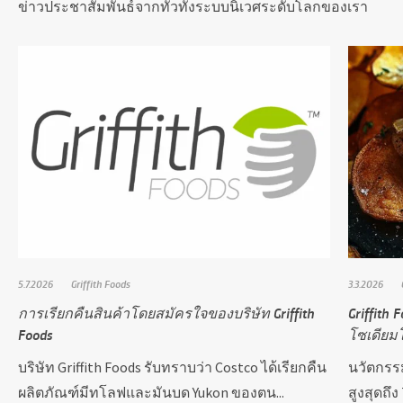
ข่าวประชาสัมพันธ์จากทั่วทั้งระบบนิเวศระดับโลกของเรา
5.7.2026
Griffith Foods
3.3.2026
การเรียกคืนสินค้าโดยสมัครใจของบริษัท Griffith
Griffith 
Foods
โซเดียมโ
บริษัท Griffith Foods รับทราบว่า Costco ได้เรียกคืน
นวัตกรร
ผลิตภัณฑ์มีทโลฟและมันบด Yukon ของตน...
สูงสุดถึ