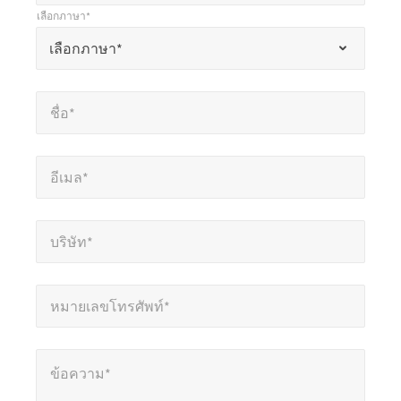
*
เลือกภาษา*
แสดง
*
เลือกภาษา*
เลือกภาษา*
ถึง
ช่อง
ชื่อ*
*
ที่
ชื่อ*
ต้อง
กรอก
อีเมล*
*
อีเมล*
บริษัท*
*
บริษัท*
หมายเลขโทรศัพท์*
*
หมายเลขโทรศัพท์*
ข้อความ*
ข้อความ*