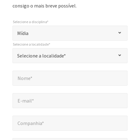
consigo o mais breve possível.
Selecione a disciplina*
*
Selecione a disciplina*
"
Mídia
*
Selecione a localidade*
"
*
Selecione a localidade*
Selecione a localidade*
indica
campos
Nome*
*
obrigatórios
Nome*
E-mail*
*
E-mail*
Companhia*
*
Companhia*
Número de telefone*
*