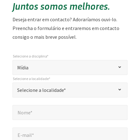
Juntos somos melhores.
Deseja entrar em contacto? Adoraríamos ouvi-lo.
Preencha o formulário e entraremos em contacto
consigo o mais breve possível.
Selecione a disciplina*
*
Selecione a disciplina*
"
Mídia
*
Selecione a localidade*
"
*
Selecione a localidade*
Selecione a localidade*
indica
campos
Nome*
*
obrigatórios
Nome*
E-mail*
*
E-mail*