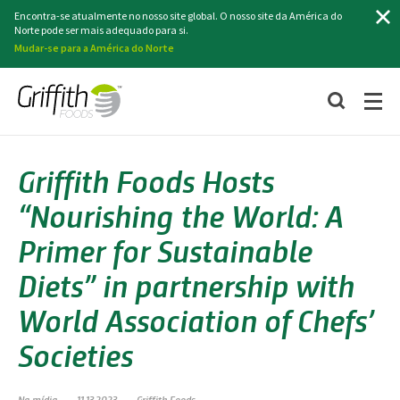
Pesquisa
Encontra-se atualmente no nosso site global. O nosso site da América do
Norte pode ser mais adequado para si.
Mudar-se para a América do Norte
Griffith Foods Hosts
“Nourishing the World: A
Primer for Sustainable
Diets” in partnership with
World Association of Chefs’
Societies
Na mídia
11.13.2023
Griffith Foods