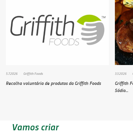
5.7.2026
Griffith Foods
3.3.2026
Recolha voluntária de produtos da Griffith Foods
Griffith 
Sódio...
Vamos criar